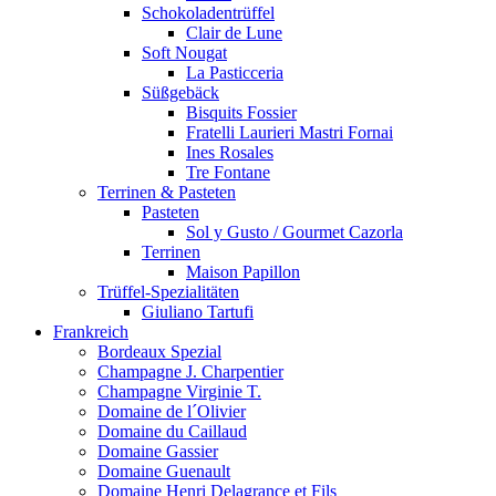
Schokoladentrüffel
Clair de Lune
Soft Nougat
La Pasticceria
Süßgebäck
Bisquits Fossier
Fratelli Laurieri Mastri Fornai
Ines Rosales
Tre Fontane
Terrinen & Pasteten
Pasteten
Sol y Gusto / Gourmet Cazorla
Terrinen
Maison Papillon
Trüffel-Spezialitäten
Giuliano Tartufi
Frankreich
Bordeaux Spezial
Champagne J. Charpentier
Champagne Virginie T.
Domaine de l´Olivier
Domaine du Caillaud
Domaine Gassier
Domaine Guenault
Domaine Henri Delagrance et Fils