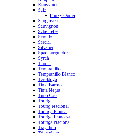
Roussanne
Salz
Funky Ouma
Sangiovese
Sauvignon
Scheurebe
Semillon
Sercial
Silvaner
Spaetburgunder
Syrah
Tannat
Tempranillo
Tempranillo Blanco
Teroldego
Tinta Barroca
Tinta Negra
Tinto Cao
Tourig
Tourig Nacional
Touriga Franca
Touriga Francesa
Touriga Nacional
Trajadura
Trincadeira