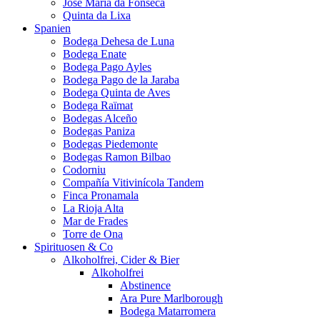
José Maria da Fonseca
Quinta da Lixa
Spanien
Bodega Dehesa de Luna
Bodega Enate
Bodega Pago Ayles
Bodega Pago de la Jaraba
Bodega Quinta de Aves
Bodega Raïmat
Bodegas Alceño
Bodegas Paniza
Bodegas Piedemonte
Bodegas Ramon Bilbao
Codorniu
Compañía Vitivinícola Tandem
Finca Pronamala
La Rioja Alta
Mar de Frades
Torre de Ona
Spirituosen & Co
Alkoholfrei, Cider & Bier
Alkoholfrei
Abstinence
Ara Pure Marlborough
Bodega Matarromera