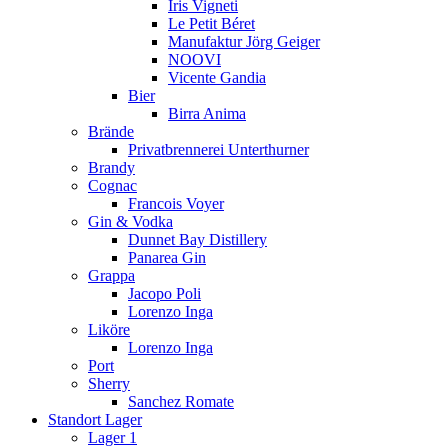
Iris Vigneti
Le Petit Béret
Manufaktur Jörg Geiger
NOOVI
Vicente Gandia
Bier
Birra Anima
Brände
Privatbrennerei Unterthurner
Brandy
Cognac
Francois Voyer
Gin & Vodka
Dunnet Bay Distillery
Panarea Gin
Grappa
Jacopo Poli
Lorenzo Inga
Liköre
Lorenzo Inga
Port
Sherry
Sanchez Romate
Standort Lager
Lager 1