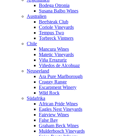
Bodega Otronia
Susana Balbo Wines
Australien
Beefsteak Club
Coriole Vineyards
Tempus Two
Torbreck Vintners
Chile
Mancura Wines
Matetic Vineyards
Viña Errazuriz
Viñedos de Alcohuaz
Neuseeland
Ara Pure Marlborough
Craggy Range
Escarpment Winery
Wild Rock
Südafrika
African Pride Wines
Eagles Nest Vineyards
Fairview Wines
False Bay
Graham Beck Wines
Mulderbosch Vineyards