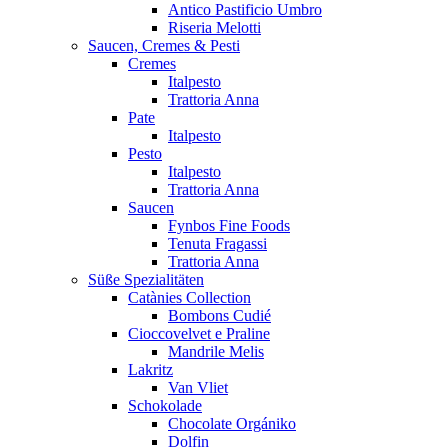
Antico Pastificio Umbro
Riseria Melotti
Saucen, Cremes & Pesti
Cremes
Italpesto
Trattoria Anna
Pate
Italpesto
Pesto
Italpesto
Trattoria Anna
Saucen
Fynbos Fine Foods
Tenuta Fragassi
Trattoria Anna
Süße Spezialitäten
Catànies Collection
Bombons Cudié
Cioccovelvet e Praline
Mandrile Melis
Lakritz
Van Vliet
Schokolade
Chocolate Orgániko
Dolfin