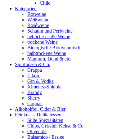
Chile
Kategorien
Rotweine
Weißweine
Roséweine
Schaum und Perlweine
liebliche / süße Weine
trockene Weine
Biologisch / Biodynamisch
halbtrockene Weine
Magnum, Demi & etc.
Spirituosen & Co.
Grappa
Liköre
Gin & Vodka
Ximénez-Spinola
Brandy
Sherry
Cognac
Alkoholfrei, Cider & Bier
Feinkost – Delikatessen
Süße Spezialitäten
Chips, Grissini, Kekse & Co.
Olivenöle
Balsamico / Essige