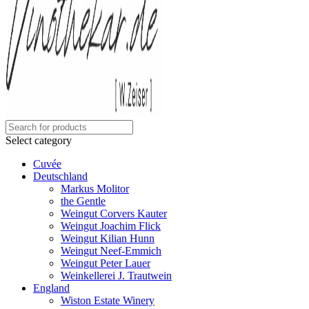
Select category
Cuvée
Deutschland
Markus Molitor
the Gentle
Weingut Corvers Kauter
Weingut Joachim Flick
Weingut Kilian Hunn
Weingut Neef-Emmich
Weingut Peter Lauer
Weinkellerei J. Trautwein
England
Wiston Estate Winery