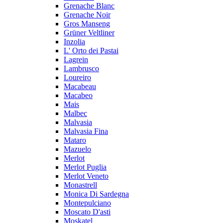
Grenache Blanc
Grenache Noir
Gros Manseng
Grüner Veltliner
Inzolia
L' Orto dei Pastai
Lagrein
Lambrusco
Loureiro
Macabeau
Macabeo
Mais
Malbec
Malvasia
Malvasia Fina
Mataro
Mazuelo
Merlot
Merlot Puglia
Merlot Veneto
Monastrell
Monica Di Sardegna
Montepulciano
Moscato D'asti
Moskatel