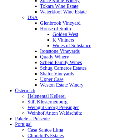
Spice Route Winery
Tokara Wine Estate
Waterkloof Wine Estate
USA
Glenbrook Vineyard
House of Smith
Golden West
K Vintners
Wines of Substance
Ironstone Vineyards
Quady Winery
Scheid Family Wines
Schug Carneros Estates
Shafer Vineyards
Upper Case
Weston Estate Winery
Österreich
Helenental Kellerei
Stift Klosterneuburg
Weingut Georg Preisinger
Weinhof Anton Waldschütz
Pakete – Präsente
Portugal
Casa Santos Lima
Churchill's Estates