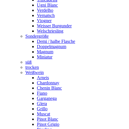
Ugni Blanc
Verdelho
Vernatsch
Viogner
Weisser Burgunder
Welschriesling
Sondergröße
Demi / halbe Flasche
Doppelmagnum
Magnum
Miniatur
süß
trocken
Weißwein
Arneis
Chardonnay
Chenin Blanc
Fiano
Garganega
Glera
Grillo
Muscat
Pinot Blanc
Pinot Grigio