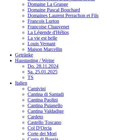
Domaine La Grange
Domaine Pascal Bouchard
Domaines Laurent Perrachon et Fils
Francois Lurton
Françoise Chauvenet
La Légende d'Hélios
La vie est belle
Louis Vernant
Maison Marcellin
Getränke
Haustasting / Weine
Do. 28.11.2024
Sa. 25.01.2025
TS
Italien
Camivini
Cantina di Santadi
Cantina Paolini
Cantina Puianello
Cantina Valdadige
Cardeto
Castello Toscano
Col D'Orcia
Corte dei Mori
Costa di Bussia