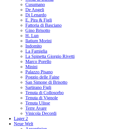
Cusumano
De Angeli
Di Lenardo
E. Pira & Figli
Fattoria di Basciano
Gino Brisotto
H. Lun
Ilatium Morini
Indomito
La Famiglia
La Spinetta Giorgio Rivetti
Marco Porello
Minini
Palazzo Pisano
Poggio delle Faine
San Simone di Brisotto
Sartirano Figli
Tenuta di Collosorbo
Tenuta di Vignole
Tenuta Ulisse
Terre Avare
Vinicola Decordi
Lager 2
Neue Welt
Argentinien