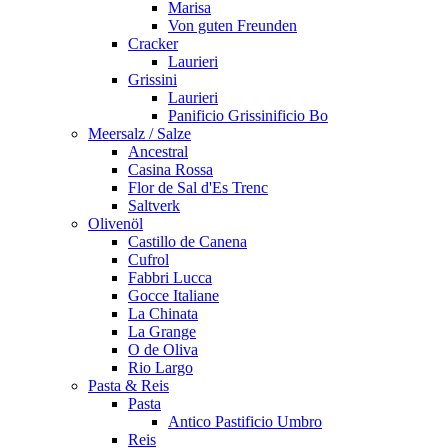
Marisa
Von guten Freunden
Cracker
Laurieri
Grissini
Laurieri
Panificio Grissinificio Bo
Meersalz / Salze
Ancestral
Casina Rossa
Flor de Sal d'Es Trenc
Saltverk
Olivenöl
Castillo de Canena
Cufrol
Fabbri Lucca
Gocce Italiane
La Chinata
La Grange
O de Oliva
Rio Largo
Pasta & Reis
Pasta
Antico Pastificio Umbro
Reis