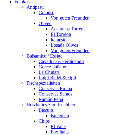
Feinkost
Antipasti
Gemüse
Von guten Freunden
Oliven
Aceitunas Torrent
El Torreon
Italpesto
Losada Olives
Von guten Freunden
Balsamico / Essige
Cavalli cav. Ferdinando
Gocce Italiane
La Chinata
Luigi Bellei & Figli
Fischspezialitäten
Conservas Emilia
Conservas Santos
Ramón Peña
Herzhaftes zum Knabbern
Biscuits
Buiteman
Chips
El Valle
Fox Italia