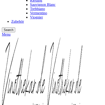
Riesling
Sauvignon Blanc
Trebbiano
Vermentino
Viognier
Zubehör
Search
Menu