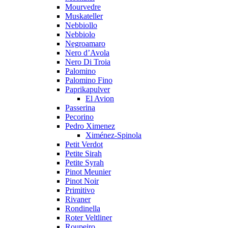
Mourvedre
Muskateller
Nebbiollo
Nebbiolo
Negroamaro
Nero d’Avola
Nero Di Troia
Palomino
Palomino Fino
Paprikapulver
El Avion
Passerina
Pecorino
Pedro Ximenez
Ximénez-Spinola
Petit Verdot
Petite Sirah
Petite Syrah
Pinot Meunier
Pinot Noir
Primitivo
Rivaner
Rondinella
Roter Veltliner
Roupeiro