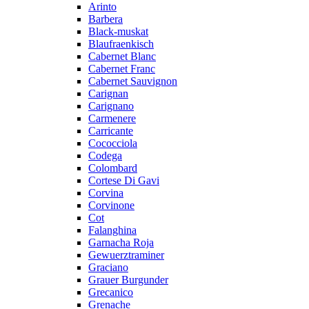
Arinto
Barbera
Black-muskat
Blaufraenkisch
Cabernet Blanc
Cabernet Franc
Cabernet Sauvignon
Carignan
Carignano
Carmenere
Carricante
Cococciola
Codega
Colombard
Cortese Di Gavi
Corvina
Corvinone
Cot
Falanghina
Garnacha Roja
Gewuerztraminer
Graciano
Grauer Burgunder
Grecanico
Grenache