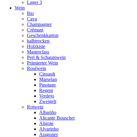
Lager 3
Wein
Bio
Cava
Champagner
Crémant
Geschenkkarton
halbtrocken
Holzkiste
Masterclass
Perl & Schaumwein
Prämierter Wein
Roséwein
Cinsault
Marselan
Pinotage
Regent
Verdejo
Zweigelt
Rotwein
Albariño
Alicante Bouschet
Aligote
Alvarinho
Aragones