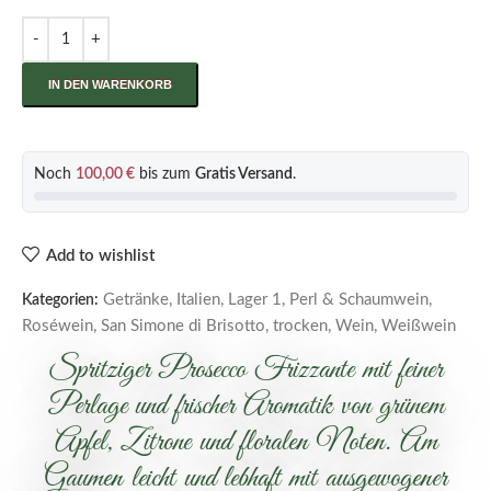
IN DEN WARENKORB
Noch
100,00
€
bis zum
Gratis Versand
.
Add to wishlist
Getränke
,
Italien
,
Lager 1
,
Perl & Schaumwein
,
Kategorien:
Roséwein
,
San Simone di Brisotto
,
trocken
,
Wein
,
Weißwein
Spritziger Prosecco Frizzante mit feiner
Perlage und frischer Aromatik von grünem
Apfel, Zitrone und floralen Noten. Am
Gaumen leicht und lebhaft mit ausgewogener