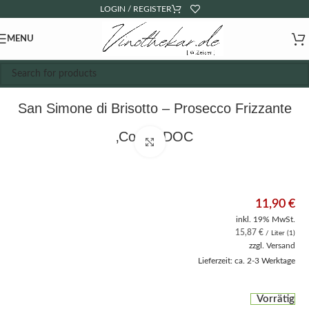
LOGIN / REGISTER
MENU
San Simone di Brisotto – Prosecco Frizzante
‚Corda‘ DOC
Click to enlarge
11,90
€
inkl. 19% MwSt.
15,87
€
/ Liter (1)
zzgl.
Versand
Lieferzeit: ca. 2-3 Werktage
Vorrätig