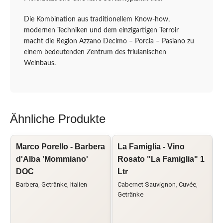
Die Kombination aus traditionellem Know-how,
modernen Techniken und dem einzigartigen Terroir
macht die Region Azzano Decimo – Porcia – Pasiano zu
einem bedeutenden Zentrum des friulanischen
Weinbaus.
Ähnliche Produkte
Marco Porello - Barbera
La Famiglia - Vino
L
d'Alba 'Mommiano'
Rosato "La Famiglia" 1
DOC
Ltr
L
Barbera
,
Getränke
,
Italien
Cabernet Sauvignon
,
Cuvée
,
G
Getränke