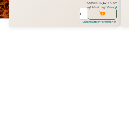
30,67
€
Grundpreis:
/ Liter
inkl. MwSt. zzgl.
Versand
Lebensmittelinformationen