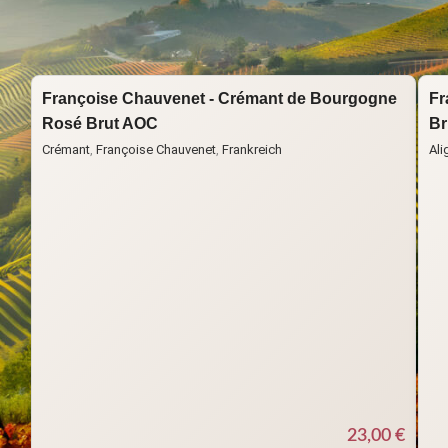
Start
Frankreich
Françoise Chauvenet - Crémant de Bourgogne
Fr
Rosé Brut AOC
Br
Crémant
,
Françoise Chauvenet
,
Frankreich
Ali
23,00
€