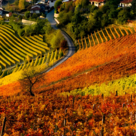
how
9
12
18
24
Filters