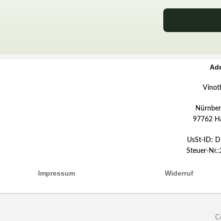
Ad
Vinot
Nürnberg
97762 H
UsSt-ID: 
Steuer-Nr.
Impressum
Widerruf
C