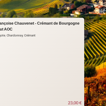
S
ançoise Chauvenet - Crémant de Bourgogne
ut AOC
gote
,
Chardonnay
,
Crémant
23,00
€