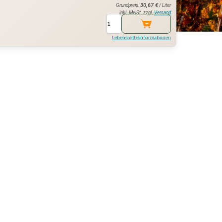
30,67
€
Grundpreis:
/ Liter
inkl. MwSt. zzgl.
Versand
Lebensmittelinformationen