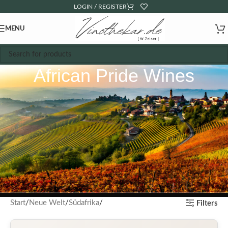
LOGIN / REGISTER
MENU
African Pride Wines
Start
Neue Welt
Südafrika
Filters