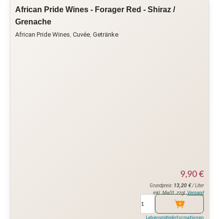
African Pride Wines - Forager Red - Shiraz /
Grenache
African Pride Wines
,
Cuvée
,
Getränke
9,90
€
13,20
€
Grundpreis:
/ Liter
inkl. MwSt. zzgl.
Versand
Lebensmittelinformationen