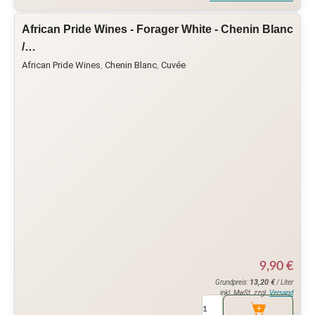
African Pride Wines - Forager White - Chenin Blanc
/…
African Pride Wines
,
Chenin Blanc
,
Cuvée
9,90
€
13,20
€
Grundpreis:
/ Liter
inkl. MwSt. zzgl.
Versand