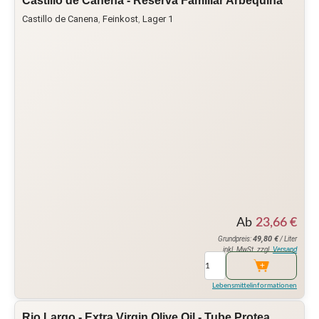
Castillo de Canena - Reserva Familiar Arbequina
Castillo de Canena
,
Feinkost
,
Lager 1
Ab
23,66
€
49,80
€
Grundpreis:
/ Liter
inkl. MwSt. zzgl.
Versand
Lebensmittelinformationen
Rio Largo - Extra Virgin Olive Oil - Tube Protea