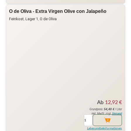
O de Oliva - Extra Virgen Olive con Jalapeño
Feinkost
,
Lager 1
,
O de Oliva
Ab
12,92
€
54,40
€
Grundpreis:
/ Liter
inkl. MwSt. zzgl.
Versand
Lebensmittelinformationen