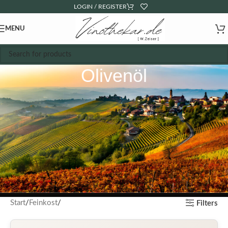
LOGIN / REGISTER
MENU
Olivenöl
Start
Feinkost
Filters