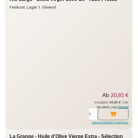
Feinkost
,
Lager 1
,
Olivenöl
Ab
20,81
€
43,80
€
Grundpreis:
/ Liter
inkl. MwSt. zzgl.
Versand
Lebensmittelinformationen
La Grange - Huile d'Olive Vierge Extra - Sélection