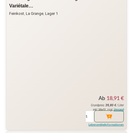
Variétale…
Feinkost
,
La Grange
,
Lager 1
Ab
18,91
€
39,80
€
Grundpreis:
/ Liter
inkl. MwSt. zzgl.
Versand
Lebensmittelinformationen