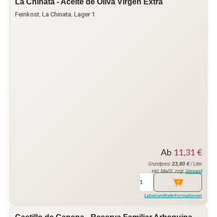
La Chinata - Aceite de Oliva Virgen Extra
Feinkost
,
La Chinata
,
Lager 1
Ab
11,31
€
23,80
€
Grundpreis:
/ Liter
inkl. MwSt. zzgl.
Versand
Lebensmittelinformationen