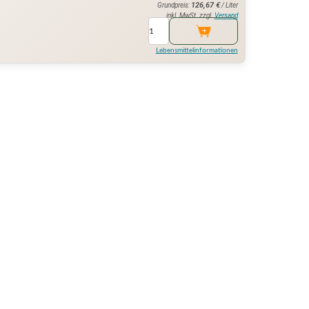
126,67
€
Grundpreis:
/ Liter
inkl. MwSt. zzgl.
Versand
Lebensmittelinformationen