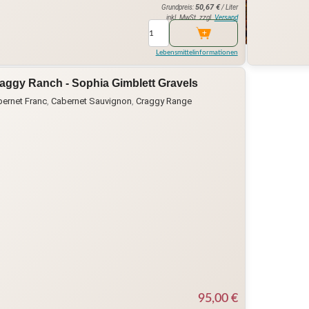
50,67
€
Grundpreis:
/ Liter
inkl. MwSt. zzgl.
Versand
Lebensmittelinformationen
aggy Ranch - Sophia Gimblett Gravels
ernet Franc
,
Cabernet Sauvignon
,
Craggy Range
95,00
€