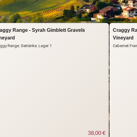
S
aggy Range - Syrah Gimblett Gravels
Craggy Ra
neyard
Vineyard
aggy Range
,
Getränke
,
Lager 1
Cabernet Fra
38,00
€