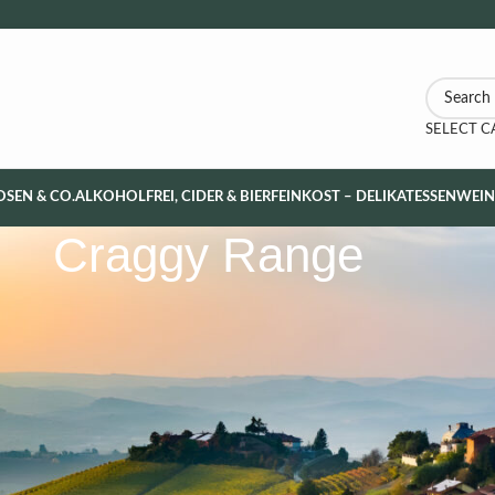
SELECT 
OSEN & CO.
ALKOHOLFREI, CIDER & BIER
FEINKOST – DELIKATESSEN
WEI
Craggy Range