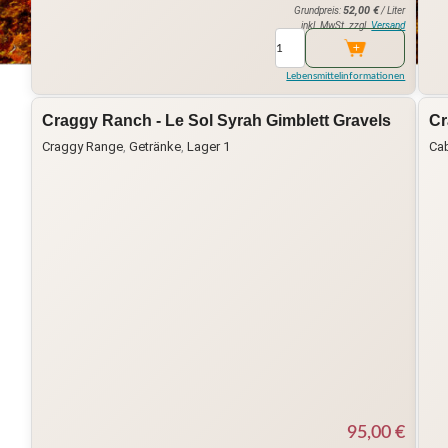
52,00
€
Grundpreis:
/ Liter
inkl. MwSt. zzgl.
Versand
Lebensmittelinformationen
Craggy Ranch - Le Sol Syrah Gimblett Gravels
Cr
Craggy Range
,
Getränke
,
Lager 1
Cab
95,00
€