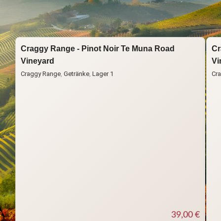
Start
Neue Welt
Neuseeland
Craggy Range - Pinot Noir Te Muna Road
Cr
Vineyard
Vi
Craggy Range
,
Getränke
,
Lager 1
Cr
39,00
€