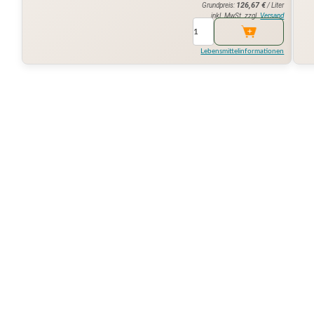
126,67
€
Grundpreis:
/ Liter
inkl. MwSt. zzgl.
Versand
Lebensmittelinformationen