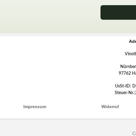
Ad
Vinot
Nürnberg
97762 H
UsSt-ID: 
Steuer-Nr.
Impressum
Widerruf
C