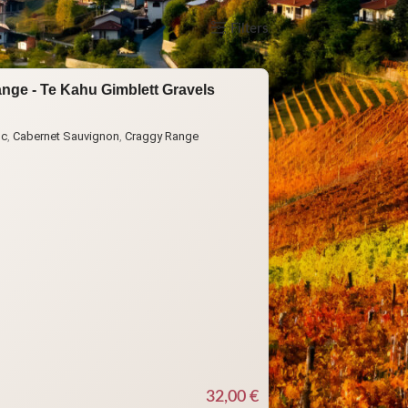
how
9
12
18
24
Filters
nge - Te Kahu Gimblett Gravels
nc
,
Cabernet Sauvignon
,
Craggy Range
32,00
€