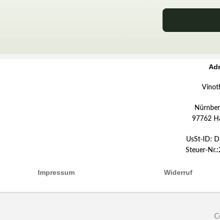
Ad
Vinot
Nürnberg
97762 H
UsSt-ID: 
Steuer-Nr.
Impressum
Widerruf
C