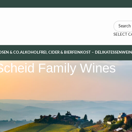
SELECT 
OSEN & CO.
ALKOHOLFREI, CIDER & BIER
FEINKOST – DELIKATESSEN
WEI
Scheid Family Wines