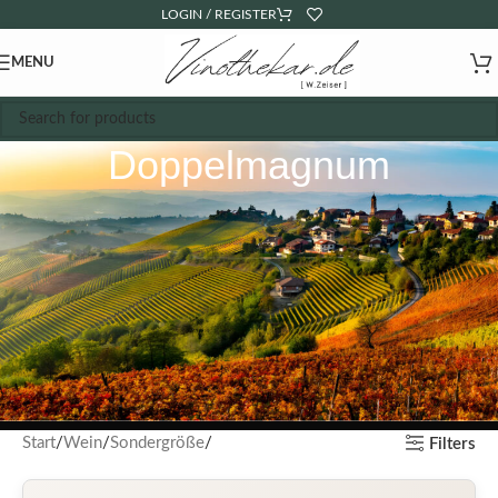
LOGIN / REGISTER
MENU
Doppelmagnum
Start
Wein
Sondergröße
Filters