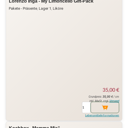
Lorenzo Inga - My Limoncello Gift-Pack
Pakete - Präsente
,
Lager 1
,
Liköre
35,00
€
35,00
€
Grundpreis:
/ cm
inkl. MwSt. zzgl.
Versand
Lebensmittelinformationen