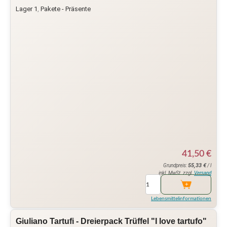
Lager 1
,
Pakete - Präsente
41,50
€
55,33
€
Grundpreis:
/ l
inkl. MwSt. zzgl.
Versand
Lebensmittelinformationen
Giuliano Tartufi - Dreierpack Trüffel "I love tartufo"