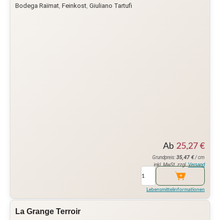
Bodega Raïmat
,
Feinkost
,
Giuliano Tartufi
Ab
25,27
€
35,47
€
Grundpreis:
/ cm
inkl. MwSt. zzgl.
Versand
Lebensmittelinformationen
La Grange Terroir