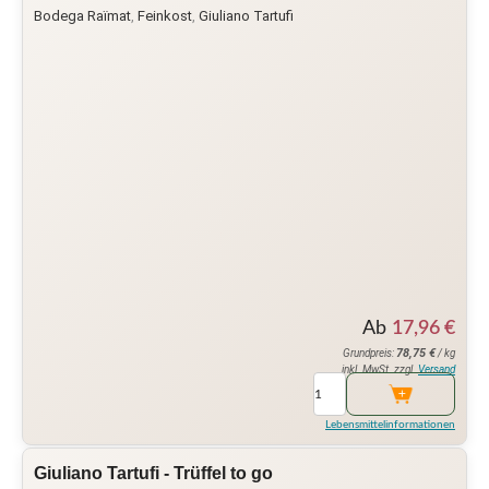
Bodega Raïmat
,
Feinkost
,
Giuliano Tartufi
Ab
17,96
€
78,75
€
Grundpreis:
/ kg
inkl. MwSt. zzgl.
Versand
Lebensmittelinformationen
Giuliano Tartufi - Trüffel to go