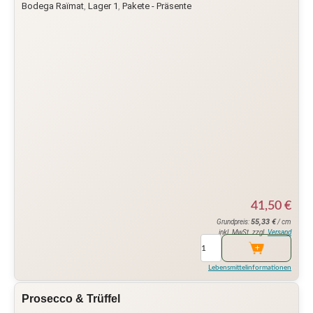
Bodega Raïmat
,
Lager 1
,
Pakete - Präsente
41,50
€
55,33
€
Grundpreis:
/ cm
inkl. MwSt. zzgl.
Versand
Lebensmittelinformationen
Prosecco & Trüffel