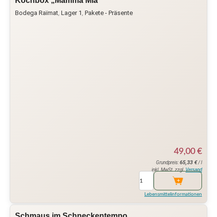
Kochbox „Mamma Mia“
Bodega Raïmat
,
Lager 1
,
Pakete - Präsente
49,00
€
65,33
€
Grundpreis:
/ l
inkl. MwSt. zzgl.
Versand
Lebensmittelinformationen
Schmaus im Schneckentempo