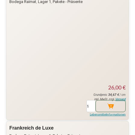
Bodega Raïmat
,
Lager 1
,
Pakete - Präsente
26,00
€
34,67
€
Grundpreis:
/ cm
inkl. MwSt. zzgl.
Versand
Lebensmittelinformationen
Frankreich de Luxe