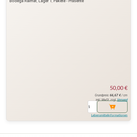
Bodega Raïmat
,
Lager 1
,
Pakete - Präsente
50,00
€
66,67
€
Grundpreis:
/ cm
inkl. MwSt. zzgl.
Versand
Lebensmittelinformationen