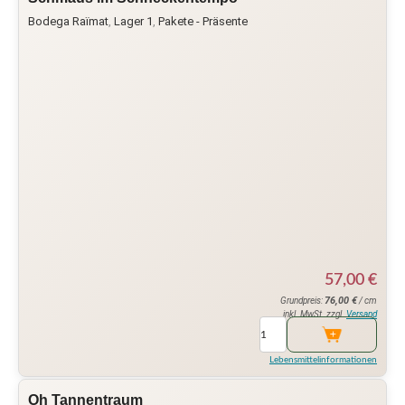
Bodega Raïmat
,
Lager 1
,
Pakete - Präsente
57,00
€
76,00
€
Grundpreis:
/ cm
inkl. MwSt. zzgl.
Versand
Lebensmittelinformationen
Oh Tannentraum