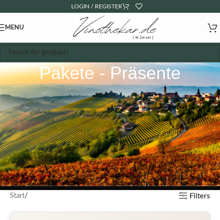
LOGIN / REGISTER
MENU
Pakete - Präsente
Start
Filters