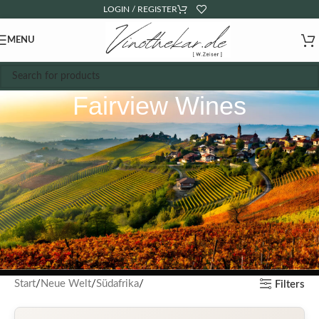
LOGIN / REGISTER
MENU
Fairview Wines
Start
Neue Welt
Südafrika
Filters