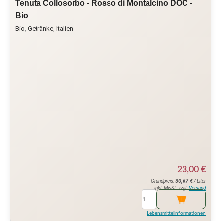
Tenuta Collosorbo - Rosso di Montalcino DOC -
Bio
Bio
,
Getränke
,
Italien
23,00
€
30,67
€
Grundpreis:
/ Liter
inkl. MwSt. zzgl.
Versand
Lebensmittelinformationen