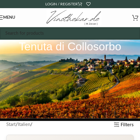
LOGIN / REGISTER
MENU
Tenuta di Collosorbo
Start
Italien
Filters