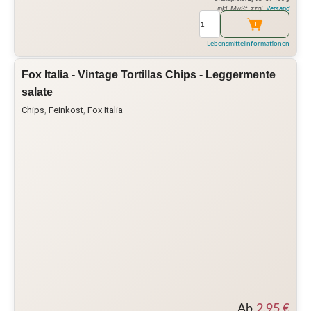
inkl. MwSt. zzgl.
Versand
Lebensmittelinformationen
Fox Italia - Vintage Tortillas Chips - Leggermente
salate
Chips
,
Feinkost
,
Fox Italia
Ab
2,95
€