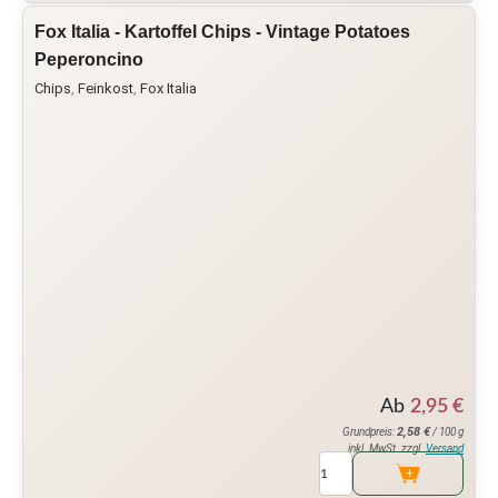
Fox Italia - Kartoffel Chips - Vintage Potatoes
Peperoncino
Chips
,
Feinkost
,
Fox Italia
Ab
2,95
€
2,58
€
Grundpreis:
/ 100 g
inkl. MwSt. zzgl.
Versand