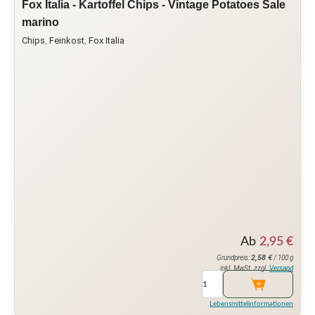
Fox Italia - Kartoffel Chips - Vintage Potatoes Sale
marino
Chips
,
Feinkost
,
Fox Italia
Ab
2,95
€
2,58
€
Grundpreis:
/ 100 g
inkl. MwSt. zzgl.
Versand
Lebensmittelinformationen