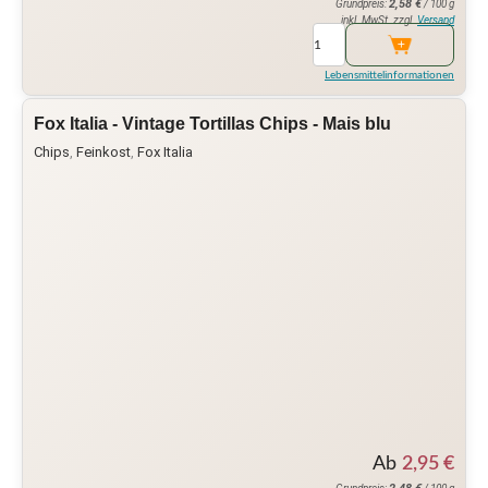
2,58
€
Grundpreis:
/ 100 g
inkl. MwSt. zzgl.
Versand
Lebensmittelinformationen
Fox Italia - Vintage Tortillas Chips - Mais blu
Chips
,
Feinkost
,
Fox Italia
Ab
2,95
€