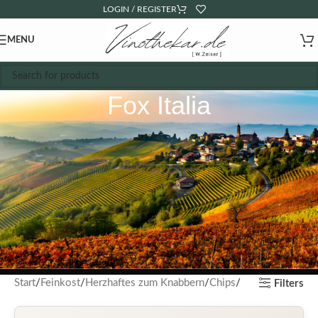
LOGIN / REGISTER
MENU
Fox Italia
Start
Feinkost
Herzhaftes zum Knabbern
Chips
Filters