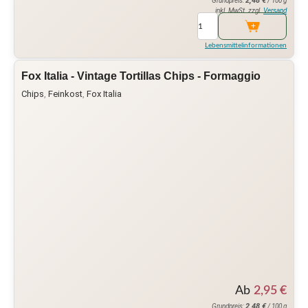
2,48
€
Grundpreis:
/ 100 g
inkl. MwSt. zzgl.
Versand
Lebensmittelinformationen
Fox Italia - Vintage Tortillas Chips - Formaggio
Chips
,
Feinkost
,
Fox Italia
Ab
2,95
€
2,48
€
Grundpreis:
/ 100 g