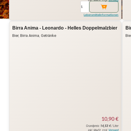
inkl. MwSt. zzgl.
Versand
Lebensmittelinformationen
Birra Anima - Leonardo - Helles Doppelmalzbier
Bi
Bier
,
Birra Anima
,
Getränke
Bie
10,90
€
14,53
€
Grundpreis:
/ Liter
inkl. MwSt. zzgl.
Versand