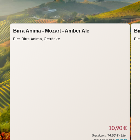
Start
Spirituosen & Co
Alkoholfrei, Cider & Bier
Birra Anima - Mozart - Amber Ale
Bi
Bier
,
Birra Anima
,
Getränke
Bie
10,90
€
14,53
€
Grundpreis:
/ Liter