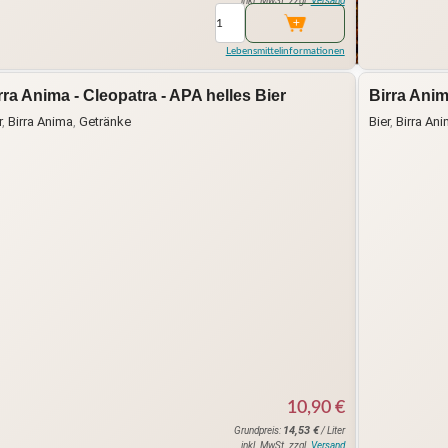
inkl. MwSt. zzgl.
Versand
Lebensmittelinformationen
rra Anima - Cleopatra - APA helles Bier
Birra Anim
r
,
Birra Anima
,
Getränke
Bier
,
Birra An
10,90
€
14,53
€
Grundpreis:
/ Liter
inkl. MwSt. zzgl.
Versand