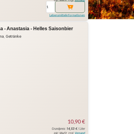
inkl. MwSt. zzgl.
Versand
Lebensmittelinformationen
a - Anastasia - Helles Saisonbier
ima
,
Getränke
10,90
€
14,53
€
Grundpreis:
/ Liter
inkl. MwSt. zzgl.
Versand