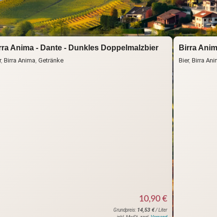
S
rra Anima - Dante - Dunkles Doppelmalzbier
Birra Anim
r
,
Birra Anima
,
Getränke
Bier
,
Birra An
10,90
€
14,53
€
Grundpreis:
/ Liter