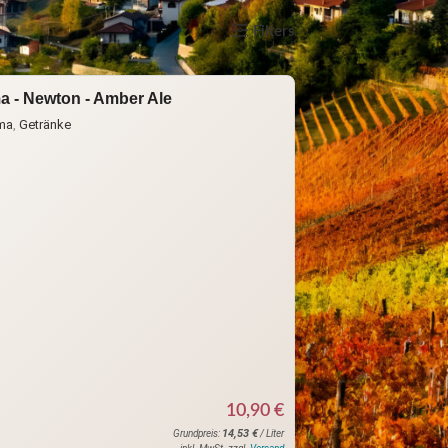
how
9
12
18
24
Filters
a - Newton - Amber Ale
ima
,
Getränke
10,90
€
14,53
€
Grundpreis:
/ Liter