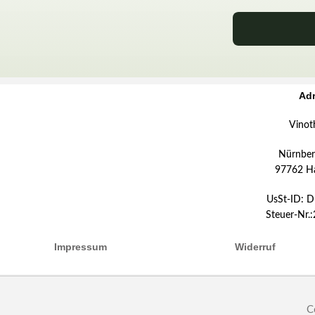
Ad
Vinot
Nürnberg
97762 H
UsSt-ID: 
Steuer-Nr.
Impressum
Widerruf
C