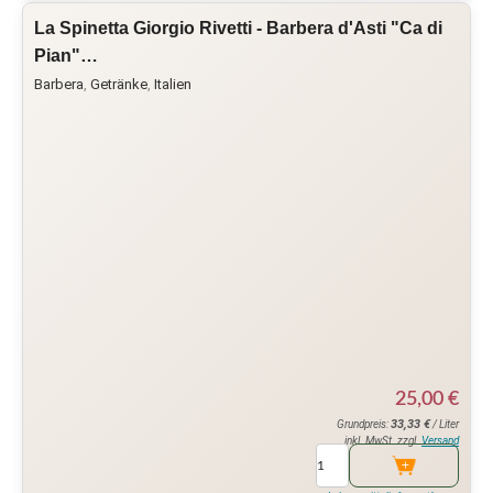
La Spinetta Giorgio Rivetti - Barbera d'Asti "Ca di
Pian"…
Barbera
,
Getränke
,
Italien
25,00
€
33,33
€
Grundpreis:
/ Liter
inkl. MwSt. zzgl.
Versand