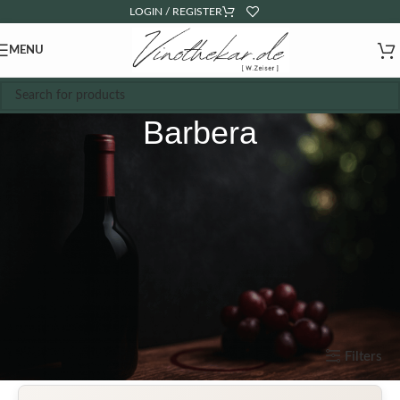
LOGIN / REGISTER
MENU
Barbera
Start
Wein
Rotwein
Filters