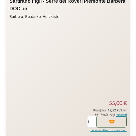
Sartirano Figli - Serre dei Roveri Piemonte Barbera
DOC -in…
Barbera
,
Getränke
,
Holzkiste
55,00
€
12,22
€
Grundpreis:
/ Liter
inkl. MwSt. zzgl.
Versand
Lebensmittelinformationen