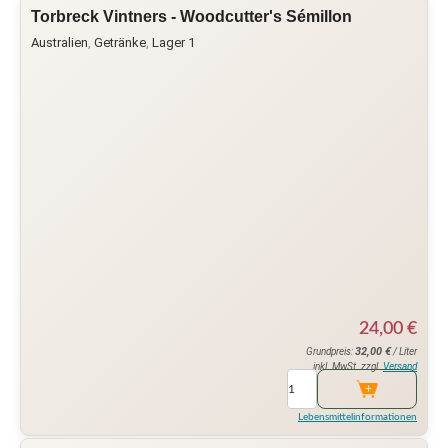
Torbreck Vintners - Woodcutter's Sémillon
Australien
,
Getränke
,
Lager 1
24,00
€
32,00
€
Grundpreis:
/ Liter
inkl. MwSt. zzgl.
Versand
Lebensmittelinformationen