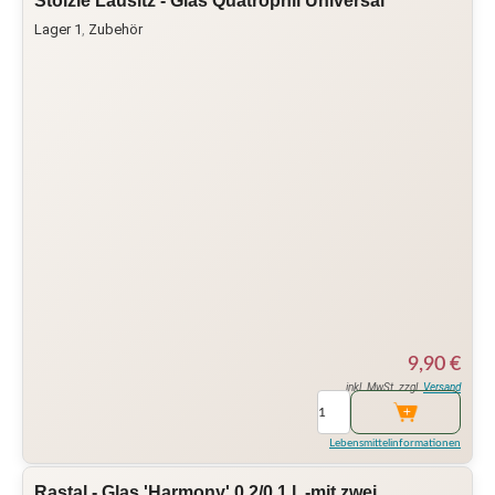
Stölzle Lausitz - Glas Quatrophil Universal
Lager 1
,
Zubehör
9,90
€
inkl. MwSt. zzgl.
Versand
Lebensmittelinformationen
Rastal - Glas 'Harmony' 0,2/0,1 l. -mit zwei