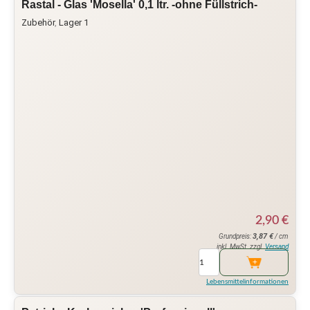
Rastal - Glas 'Mosella' 0,1 ltr. -ohne Füllstrich-
Zubehör
,
Lager 1
2,90
€
3,87
€
Grundpreis:
/ cm
inkl. MwSt. zzgl.
Versand
Lebensmittelinformationen