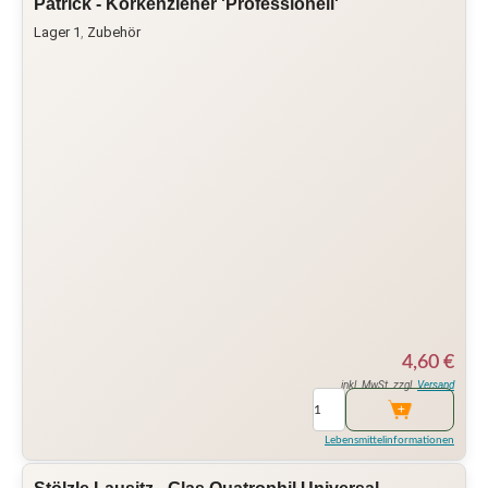
Patrick - Korkenzieher 'Professionell'
Lager 1
,
Zubehör
4,60
€
inkl. MwSt. zzgl.
Versand
Lebensmittelinformationen