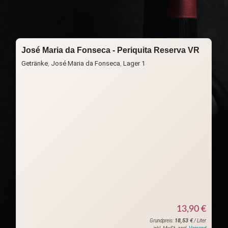
Start
Wein
Rotwein
José Maria da Fonseca - Periquita Reserva VR
Getränke
,
José Maria da Fonseca
,
Lager 1
13,90
€
18,53
€
Grundpreis:
/ Liter