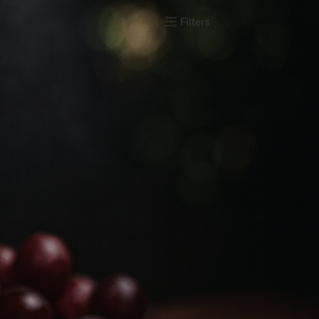
how
9
12
18
24
Filters