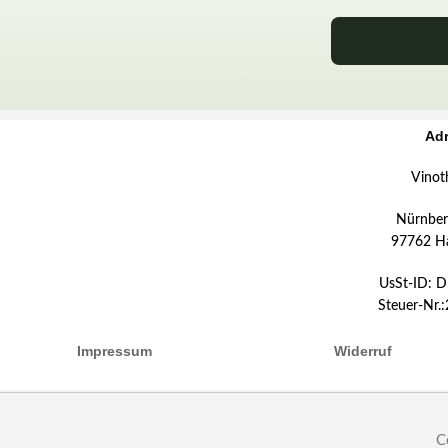
Ad
Vinot
Nürnberg
97762 H
UsSt-ID: 
Steuer-Nr.
Impressum
Widerruf
C