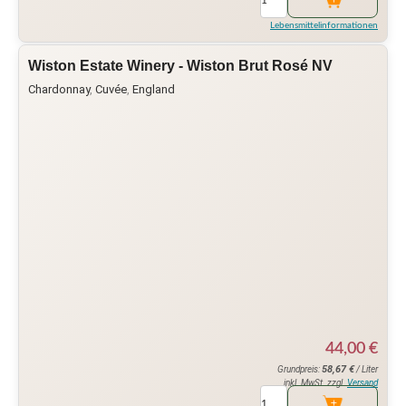
Lebensmittelinformationen
Wiston Estate Winery - Wiston Brut Rosé NV
Chardonnay
,
Cuvée
,
England
44,00
€
58,67
€
Grundpreis:
/ Liter
inkl. MwSt. zzgl.
Versand