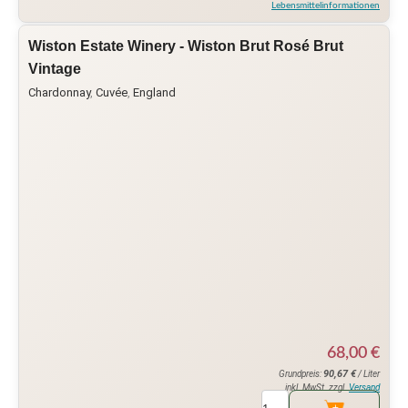
Lebensmittelinformationen
Wiston Estate Winery - Wiston Brut Rosé Brut
Vintage
Chardonnay
,
Cuvée
,
England
68,00
€
90,67
€
Grundpreis:
/ Liter
inkl. MwSt. zzgl.
Versand