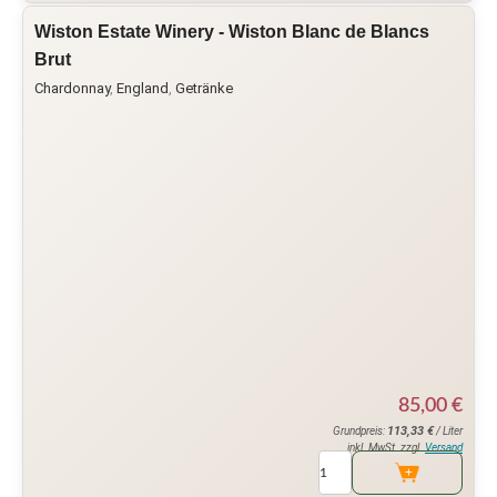
Wiston Estate Winery - Wiston Blanc de Blancs
Brut
Chardonnay
,
England
,
Getränke
85,00
€
113,33
€
Grundpreis:
/ Liter
inkl. MwSt. zzgl.
Versand