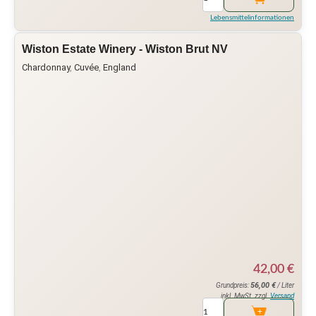
Lebensmittelinformationen
Wiston Estate Winery - Wiston Brut NV
Chardonnay
,
Cuvée
,
England
42,00
€
56,00
€
Grundpreis:
/ Liter
inkl. MwSt. zzgl.
Versand