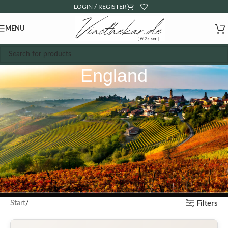
LOGIN / REGISTER
MENU
England
Start
Filters