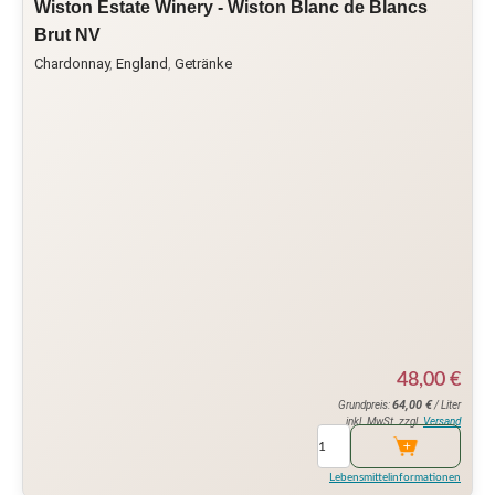
Wiston Estate Winery - Wiston Blanc de Blancs
Brut NV
Chardonnay
,
England
,
Getränke
48,00
€
64,00
€
Grundpreis:
/ Liter
inkl. MwSt. zzgl.
Versand
Lebensmittelinformationen