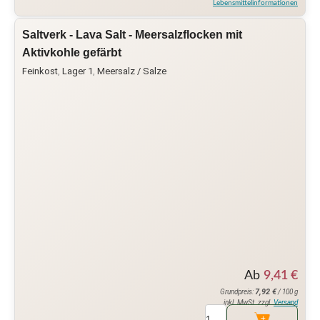
Lebensmittelinformationen
Saltverk - Lava Salt - Meersalzflocken mit
Aktivkohle gefärbt
Feinkost
,
Lager 1
,
Meersalz / Salze
Ab
9,41
€
7,92
€
Grundpreis:
/ 100 g
inkl. MwSt. zzgl.
Versand