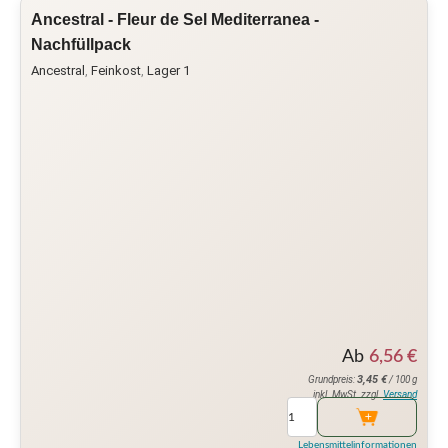
Ancestral - Fleur de Sel Mediterranea -
Nachfüllpack
Ancestral
,
Feinkost
,
Lager 1
Ab
6,56
€
3,45
€
Grundpreis:
/ 100 g
inkl. MwSt. zzgl.
Versand
Lebensmittelinformationen