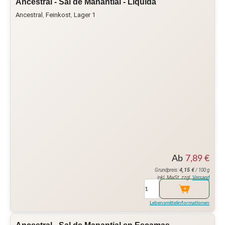
Ancestral - Sal de Manantial - Liquida
Ancestral
,
Feinkost
,
Lager 1
Ab
7,89
€
4,15
€
Grundpreis:
/ 100 g
inkl. MwSt. zzgl.
Versand
Lebensmittelinformationen