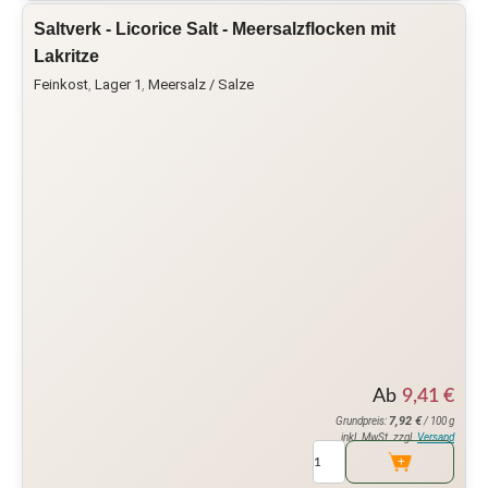
Saltverk - Licorice Salt - Meersalzflocken mit
Lakritze
Feinkost
,
Lager 1
,
Meersalz / Salze
Ab
9,41
€
7,92
€
Grundpreis:
/ 100 g
inkl. MwSt. zzgl.
Versand