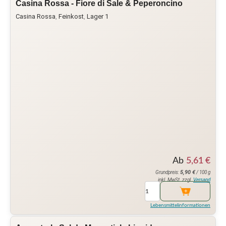
Casina Rossa - Fiore di Sale & Peperoncino
Casina Rossa
,
Feinkost
,
Lager 1
Ab
5,61
€
5,90
€
Grundpreis:
/ 100 g
inkl. MwSt. zzgl.
Versand
Lebensmittelinformationen