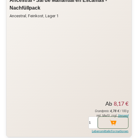
Ancestral - Sal de Manantial en Escamas -
Nachfüllpack
Ancestral
,
Feinkost
,
Lager 1
Ab
8,17
€
4,78
€
Grundpreis:
/ 100 g
inkl. MwSt. zzgl.
Versand
Lebensmittelinformationen