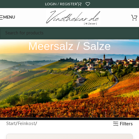
LOGIN / REGISTER
MENU
Meersalz / Salze
Start
Feinkost
Filters