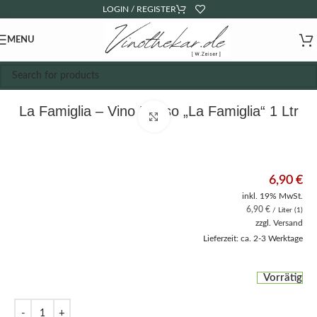
LOGIN / REGISTER
MENU
La Famiglia – Vino Rosso „La Famiglia“ 1 Ltr
Click to enlarge
6,90
€
inkl. 19% MwSt.
6,90
€
/ Liter (1)
zzgl.
Versand
Lieferzeit: ca. 2-3 Werktage
Vorrätig