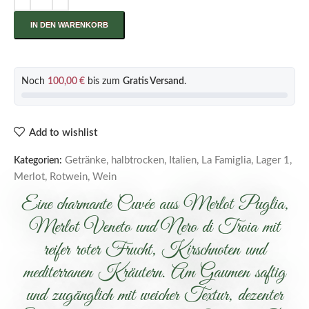
IN DEN WARENKORB
Noch
100,00
€
bis zum
Gratis Versand
.
Add to wishlist
Getränke
,
halbtrocken
,
Italien
,
La Famiglia
,
Lager 1
,
Kategorien:
Merlot
,
Rotwein
,
Wein
Eine charmante Cuvée aus Merlot Puglia,
Merlot Veneto und Nero di Troia mit
reifer roter Frucht, Kirschnoten und
mediterranen Kräutern. Am Gaumen saftig
und zugänglich mit weicher Textur, dezenter