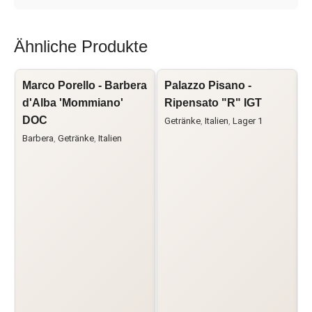
Ähnliche Produkte
Marco Porello - Barbera
Palazzo Pisano -
L
d'Alba 'Mommiano'
Ripensato "R" IGT
R
DOC
L
Getränke
,
Italien
,
Lager 1
Barbera
,
Getränke
,
Italien
C
G