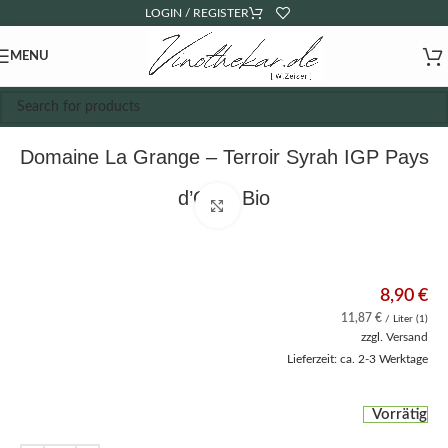
LOGIN / REGISTER
MENU
Domaine La Grange – Terroir Syrah IGP Pays
d’Oc – Bio
Click to enlarge
8,90
€
11,87
€
/ Liter (1)
zzgl.
Versand
Lieferzeit: ca. 2-3 Werktage
Vorrätig