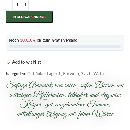
IN DEN WARENKORB
Noch
100,00
€
bis zum
Gratis Versand
.
Add to wishlist
Getränke
,
Lager 1
,
Rotwein
,
Syrah
,
Wein
Kategorien:
Saftige Aromatik von roten, reifen Beeren mit
würzigen Pfeffernoten, lebhafter und eleganter
Körper, gut eingebundene Tannine,
mittellanger Abgang mit feiner Würze