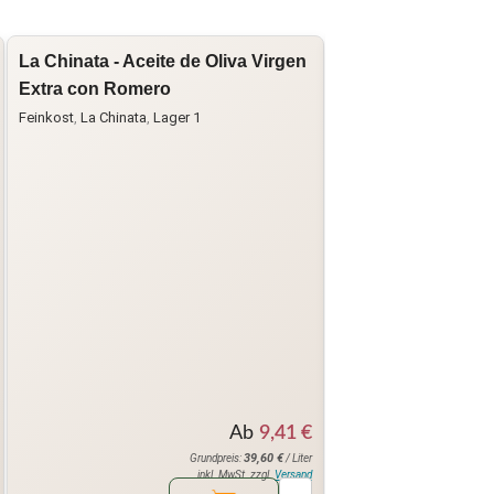
La Chinata - Aceite de Oliva Virgen
Gocce Italiane - Ex
Extra con Romero
Oil with Truffle
Feinkost
,
La Chinata
,
Lager 1
Feinkost
,
Gocce Italiane
Ab
9,41
€
39,60
€
Grundpreis:
/ Liter
inkl. MwSt. zzgl.
Versand