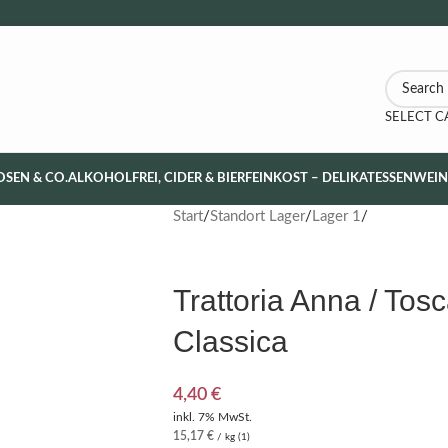
SELECT 
OSEN & CO.
ALKOHOLFREI, CIDER & BIER
FEINKOST – DELIKATESSEN
WEI
Start
Standort Lager
Lager 1
Trattoria Anna / Tos
Classica
4,40
€
inkl. 7% MwSt.
15,17
€
/ kg (1)