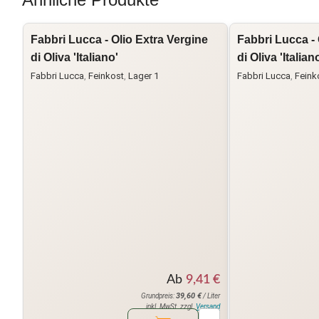
Fabbri Lucca - Olio Extra Vergine
Fabbri Lucca - 
di Oliva 'Italiano'
di Oliva 'Italian
Fabbri Lucca
,
Feinkost
,
Lager 1
Fabbri Lucca
,
Feink
Ab
9,41
€
39,60
€
Grundpreis:
/ Liter
inkl. MwSt. zzgl.
Versand