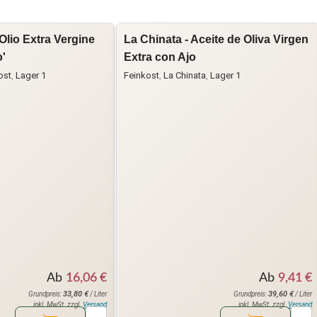
Olio Extra Vergine
La Chinata - Aceite de Oliva Virgen
o'
Extra con Ajo
ost
,
Lager 1
Feinkost
,
La Chinata
,
Lager 1
Ab
16,06
€
Ab
9,41
€
33,80
€
39,60
€
Grundpreis:
/ Liter
Grundpreis:
/ Liter
inkl. MwSt. zzgl.
Versand
inkl. MwSt. zzgl.
Versand