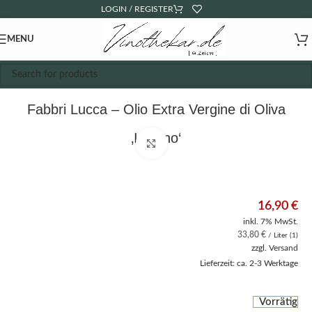
LOGIN / REGISTER
MENU
Fabbri Lucca – Olio Extra Vergine di Oliva
‚Italiano‘
Click to enlarge
16,90
€
inkl. 7% MwSt.
33,80
€
/ Liter (1)
zzgl.
Versand
Lieferzeit: ca. 2-3 Werktage
Vorrätig