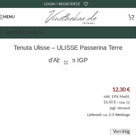
LOGIN / REGISTER
MENU
Tenuta Ulisse – ULISSE Passerina Terre
d’Abruzzo IGP
Click to enlarge
12,30
€
inkl. 19% MwSt.
16,40
€
/ Liter (1)
zzgl.
Versand
Lieferzeit: ca. 2-3 Werktage
Vorrätig