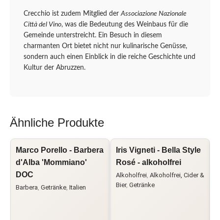
Crecchio ist zudem Mitglied der
Associazione Nazionale
Città del Vino
, was die Bedeutung des Weinbaus für die
Gemeinde unterstreicht. Ein Besuch in diesem
charmanten Ort bietet nicht nur kulinarische Genüsse,
sondern auch einen Einblick in die reiche Geschichte und
Kultur der Abruzzen.
Ähnliche Produkte
Marco Porello - Barbera
Iris Vigneti - Bella Style
L
d'Alba 'Mommiano'
Rosé - alkoholfrei
B
DOC
L
Alkoholfrei
,
Alkoholfrei, Cider &
Bier
,
Getränke
Barbera
,
Getränke
,
Italien
C