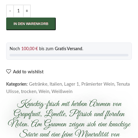
IN DEN WARENKORB
Noch
100,00
€
bis zum
Gratis Versand
.
Add to wishlist
Getränke
,
Italien
,
Lager 1
,
Prämierter Wein
,
Tenuta
Kategorien:
Ulisse
,
trocken
,
Wein
,
Weißwein
Knackig-frisch mit herben Aromen von
Grapefruit, Limette, Pfirsich und floralen
Noten. Am Gaumen zeigen sich eine knackige
Säure und eine feine Mineralität von