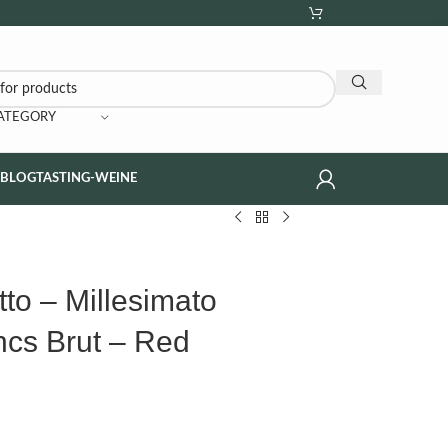
CATEGORY
NBLOG
TASTING-WEINE
to – Millesimato
ncs Brut – Red