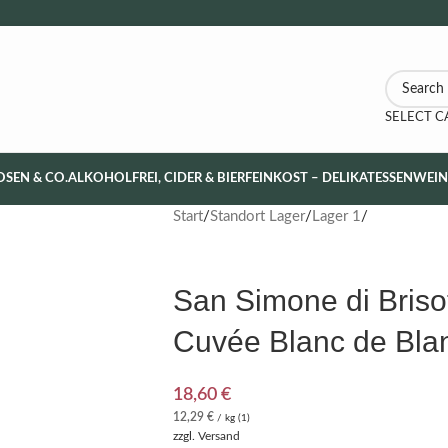
SELECT 
OSEN & CO.
ALKOHOLFREI, CIDER & BIER
FEINKOST – DELIKATESSEN
WEI
Start
Standort Lager
Lager 1
San Simone di Brisot
Cuvée Blanc de Bla
18,60
€
12,29
€
/ kg (1)
zzgl.
Versand