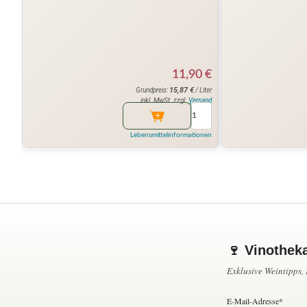
11,90
€
15,87
€
Grundpreis:
/ Liter
inkl. MwSt. zzgl.
Versand
Lebensmittelinformationen
🍷 Vinothek
Exklusive Weintipps
E-Mail-Adresse*