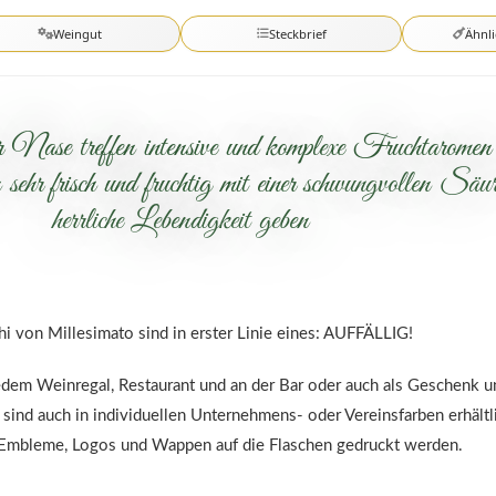
Weingut
Steckbrief
Ähnl
 der Nase treffen intensive und komplexe Fruchtarom
r frisch und fruchtig mit einer schwungvollen Säu
herrliche Lebendigkeit geben
hi von Millesimato sind in erster Linie eines: AUFFÄLLIG!
jedem Weinregal, Restaurant und an der Bar oder auch als Geschenk un
sind auch in individuellen Unternehmens- oder Vereinsfarben erhältl
 Embleme, Logos und Wappen auf die Flaschen gedruckt werden.