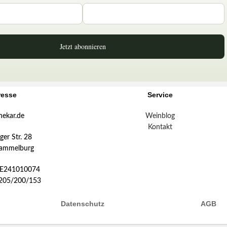
Jetzt abonnieren
resse
Service
hekar.de
Weinblog
Kontakt
er Str. 28
ammelburg
DE241010074
:205/200/153
Datenschutz
AGB