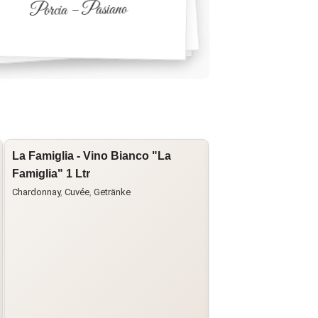
Porcia – Pasiano
La Famiglia - Vino Bianco "La
La Famiglia - Vino
Famiglia" 1 Ltr
Famiglia"
Chardonnay
,
Cuvée
,
Getränke
Cabernet Sauvignon
,
Cu