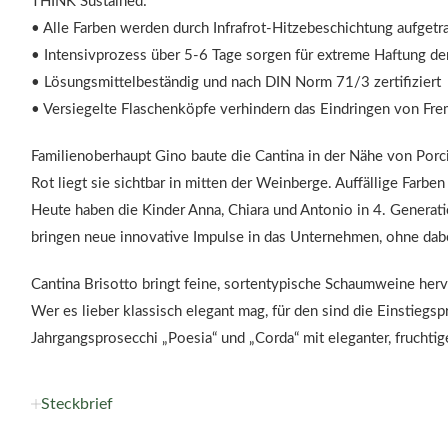
THINK Sustained:
• Alle Farben werden durch Infrafrot-Hitzebeschichtung aufgetr
• Intensivprozess über 5-6 Tage sorgen für extreme Haftung de
• Lösungsmittelbeständig und nach DIN Norm 71/3 zertifiziert
• Versiegelte Flaschenköpfe verhindern das Eindringen von Fr
Familienoberhaupt Gino baute die Cantina in der Nähe von Porci
Rot liegt sie sichtbar in mitten der Weinberge. Auffällige Farben
Heute haben die Kinder Anna, Chiara und Antonio in 4. Generatio
bringen neue innovative Impulse in das Unternehmen, ohne dabei
Cantina Brisotto bringt feine, sortentypische Schaumweine hervo
Wer es lieber klassisch elegant mag, für den sind die Einstiegsp
Jahrgangsprosecchi „Poesia“ und „Corda“ mit eleganter, fruchtige
Steckbrief