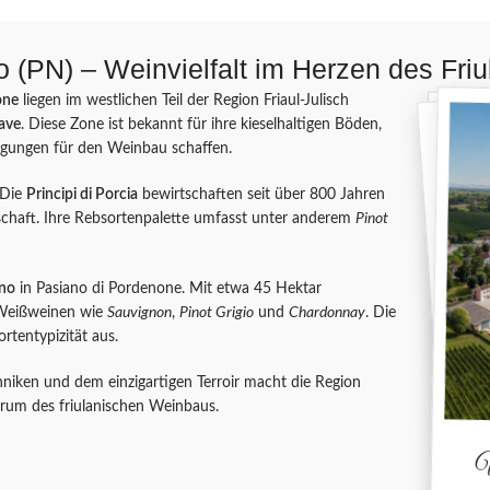
(PN) – Weinvielfalt im Herzen des Friu
one
liegen im westlichen Teil der Region Friaul-Julisch
rave
. Diese Zone ist bekannt für ihre kieselhaltigen Böden,
ingungen für den Weinbau schaffen.
 Die
Principi di Porcia
bewirtschaften seit über 800 Jahren
schaft. Ihre Rebsortenpalette umfasst unter anderem
Pinot
ano
in Pasiano di Pordenone. Mit etwa 45 Hektar
 Weißweinen wie
Sauvignon
,
Pinot Grigio
und
Chardonnay
. Die
rtentypizität aus.
iken und dem einzigartigen Terroir macht die Region
rum des friulanischen Weinbaus.
W