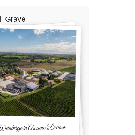
li Grave
einberge in Azzano Decimo –