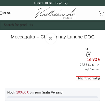
LOGIN / REGISTER
MENU
Moccagatta – Chardonnay Langhe DOC
Click to enlarge
SOL
D O
UT
16,90
€
22,53
€
/ Liter (1)
zzgl.
Versand
Nicht vorrätig
Noch
100,00
€
bis zum
Gratis Versand
.