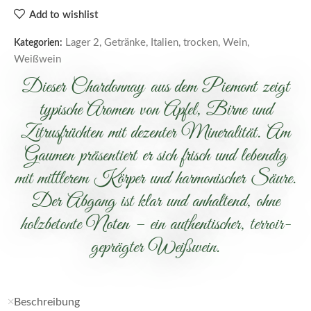
Add to wishlist
Lager 2
,
Getränke
,
Italien
,
trocken
,
Wein
,
Kategorien:
Weißwein
Dieser Chardonnay aus dem Piemont zeigt
typische Aromen von Apfel, Birne und
Zitrusfrüchten mit dezenter Mineralität. Am
Gaumen präsentiert er sich frisch und lebendig
mit mittlerem Körper und harmonischer Säure.
Der Abgang ist klar und anhaltend, ohne
holzbetonte Noten – ein authentischer, terroir-
geprägter Weißwein.
Beschreibung