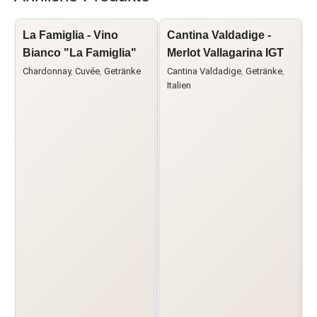
La Famiglia - Vino
Cantina Valdadige -
F
Bianco "La Famiglia"
Merlot Vallagarina IGT
C
Chardonnay
,
Cuvée
,
Getränke
Cantina Valdadige
,
Getränke
,
Italien
F
I