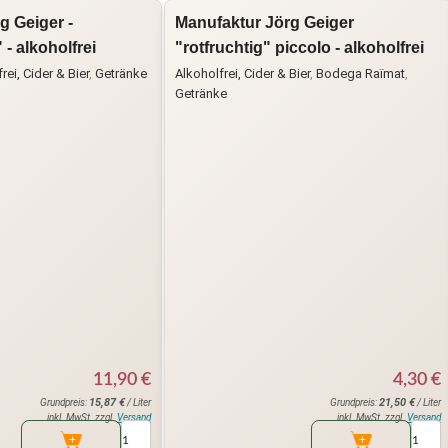
g Geiger -
Manufaktur Jörg Geiger
- alkoholfrei
"rotfruchtig" piccolo - alkoholfrei
rei, Cider & Bier
,
Getränke
Alkoholfrei, Cider & Bier
,
Bodega Raïmat
,
Getränke
11,90
€
4,30
€
15,87
€
21,50
€
Grundpreis:
/ Liter
Grundpreis:
/ Liter
inkl. MwSt. zzgl.
Versand
inkl. MwSt. zzgl.
Versand