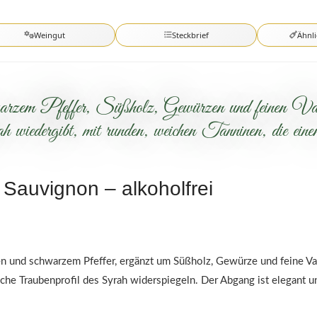
Weingut
Steckbrief
Ähnl
rzem Pfeffer, Süßholz, Gewürzen und feinen Van
ah wiedergibt, mit runden, weichen Tanninen, die ei
 Sauvignon – alkoholfrei
en und schwarzem Pfeffer, ergänzt um Süßholz, Gewürze und feine Va
sche Traubenprofil des Syrah widerspiegeln. Der Abgang ist elegant 