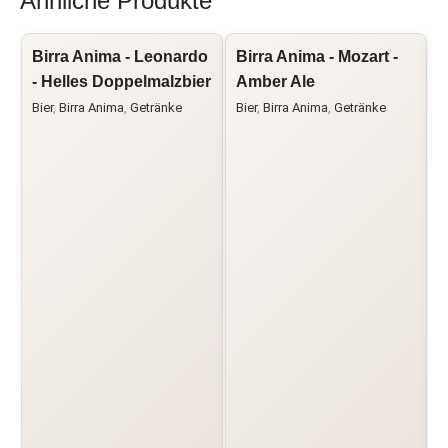
Ähnliche Produkte
Birra Anima - Leonardo
Birra Anima - Mozart -
B
- Helles Doppelmalzbier
Amber Ale
Bier
,
Birra Anima
,
Getränke
Bier
,
Birra Anima
,
Getränke
B