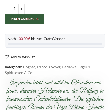
IN DEN WARENKORB
Noch
100,00
€
bis zum
Gratis Versand
.
Add to wishlist
Cognac
,
Francois Voyer
,
Getränke
,
Lager 1
,
Kategorien:
Spirituosen & Co
Angenehm leicht und mild im Charakter mit
feiner, dezenter Holznote aus der Reifung in
französischen Eichenholzfässern. Die typischen
fruchtigen Aromen der Ugni Blanc-Traube