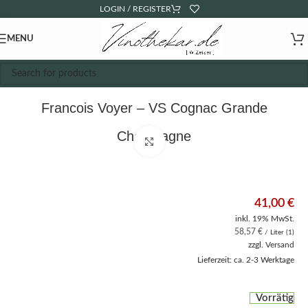
LOGIN / REGISTER
MENU
Francois Voyer – VS Cognac Grande
Champagne
Click to enlarge
41,00
€
inkl. 19% MwSt.
58,57
€
/ Liter (1)
zzgl.
Versand
Lieferzeit: ca. 2-3 Werktage
Vorrätig