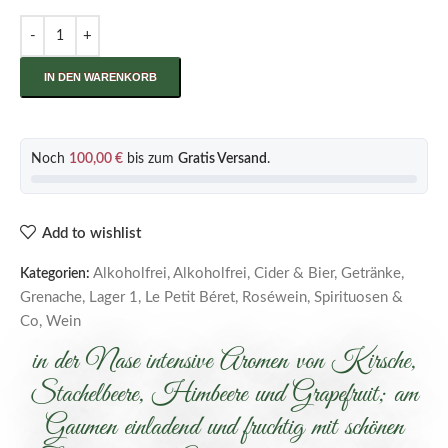
IN DEN WARENKORB
Noch
100,00
€
bis zum
Gratis Versand
.
Add to wishlist
Alkoholfrei
,
Alkoholfrei, Cider & Bier
,
Getränke
,
Kategorien:
Grenache
,
Lager 1
,
Le Petit Béret
,
Roséwein
,
Spirituosen &
Co
,
Wein
in der Nase intensive Aromen von Kirsche,
Stachelbeere, Himbeere und Grapefruit; am
Gaumen einladend und fruchtig mit schönen