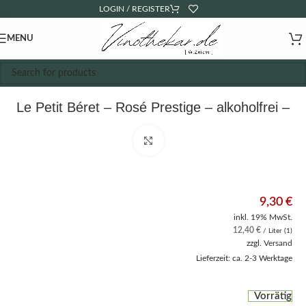
LOGIN / REGISTER
MENU
Le Petit Béret – Rosé Prestige – alkoholfrei –
Bio
Click to enlarge
9,30
€
inkl. 19% MwSt.
12,40
€
/ Liter (1)
zzgl.
Versand
Lieferzeit: ca. 2-3 Werktage
Vorrätig