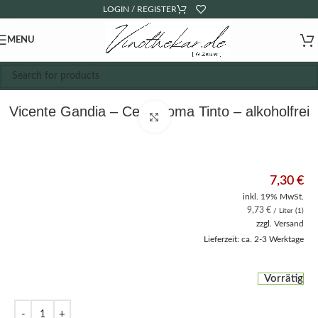
LOGIN / REGISTER
MENU
Vicente Gandia – Cero Coma Tinto – alkoholfrei
Click to enlarge
7,30
€
inkl. 19% MwSt.
9,73
€
/ Liter (1)
zzgl.
Versand
Lieferzeit: ca. 2-3 Werktage
Vorrätig