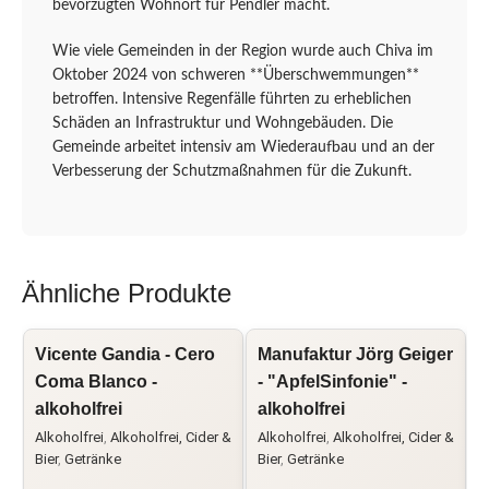
bevorzugten Wohnort für Pendler macht.
Wie viele Gemeinden in der Region wurde auch Chiva im
Oktober 2024 von schweren **Überschwemmungen**
betroffen. Intensive Regenfälle führten zu erheblichen
Schäden an Infrastruktur und Wohngebäuden. Die
Gemeinde arbeitet intensiv am Wiederaufbau und an der
Verbesserung der Schutzmaßnahmen für die Zukunft.
Ähnliche Produkte
Vicente Gandia - Cero
Manufaktur Jörg Geiger
Coma Blanco -
- "ApfelSinfonie" -
-
alkoholfrei
alkoholfrei
a
Alkoholfrei
,
Alkoholfrei, Cider &
Alkoholfrei
,
Alkoholfrei, Cider &
A
Bier
,
Getränke
Bier
,
Getränke
G