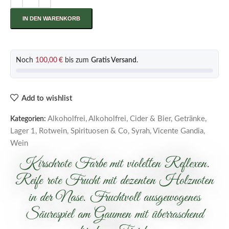
IN DEN WARENKORB
Noch
100,00
€
bis zum
Gratis Versand
.
Add to wishlist
Alkoholfrei
,
Alkoholfrei, Cider & Bier
,
Getränke
,
Kategorien:
Lager 1
,
Rotwein
,
Spirituosen & Co
,
Syrah
,
Vicente Gandia
,
Wein
Kirschrote Farbe mit violetten Reflexen.
Reife rote Frucht mit dezenten Holznoten
in der Nase. Fruchtvoll ausgewogenes
Säurespiel am Gaumen mit überraschend