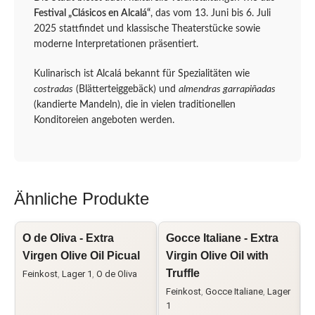
Festival „Clásicos en Alcalá“
, das vom 13. Juni bis 6. Juli
2025 stattfindet und klassische Theaterstücke sowie
moderne Interpretationen präsentiert.
Kulinarisch ist Alcalá bekannt für Spezialitäten wie
costradas
(Blätterteiggebäck) und
almendras garrapiñadas
(kandierte Mandeln), die in vielen traditionellen
Konditoreien angeboten werden.
Ähnliche Produkte
O de Oliva - Extra
Gocce Italiane - Extra
L
Virgen Olive Oil Picual
Virgin Olive Oil with
A
Truffle
E
Feinkost
,
Lager 1
,
O de Oliva
Feinkost
,
Gocce Italiane
,
Lager
F
1