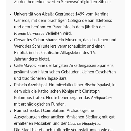
Zu den bemerkenswerten Sehenswürdigkeiten zählen:
Universität von Alcalá
: Gegründet 1499 vom Kardinal
Cisneros, mit dem prächtigen Colegio de San Ildefonso
und dem berühmten Paraninfo, in dem jährlich der
Premio Cervantes
verliehen wird.
Cervantes-Geburtshaus
: Ein Museum, das das Leben und
Werk des Schriftstellers veranschaulicht und einen
Einblick in das kastilische Alltagsleben des 16.
Jahrhunderts bietet.
Calle Mayor
: Eine der längsten Arkadengassen Spaniens,
gesäumt von historischen Gebäuden, kleinen Geschäften
und traditionellen Tapas-Bars.
Palacio Arzobispal
: Ein mittelalterlicher Bischofspalast, in
dem sich die Katholischen Könige mit Christoph
Kolumbus trafen. Heute beherbergt er das
Antiquarium
mit archäologischen Funden.
Römische Stadt Complutum
: Archäologische
Ausgrabungen einer antiken römischen Siedlung mit gut
erhaltenen Mosaiken und der
Casa de Hippolytus
.
Die Stadt bietet auch kulturelle Veranstaltungen wie das