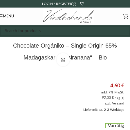
LOGIN / REGISTER
MENU
Chocolate Orgániko – Single Origin 65%
Madagaskar „Antsiranana“ – Bio
Click to enlarge
4,60
€
inkl. 7% MwSt.
92,00
€
/ kg (1)
zzgl.
Versand
Lieferzeit: ca. 2-3 Werktage
Vorrätig