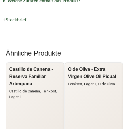
Welche Zutaten enthält das Produkt?
Steckbrief
Ähnliche Produkte
Castillo de Canena -
O de Oliva - Extra
L
Reserva Familiar
Virgen Olive Oil Picual
A
Arbequina
E
Feinkost
,
Lager 1
,
O de Oliva
Castillo de Canena
,
Feinkost
,
F
Lager 1