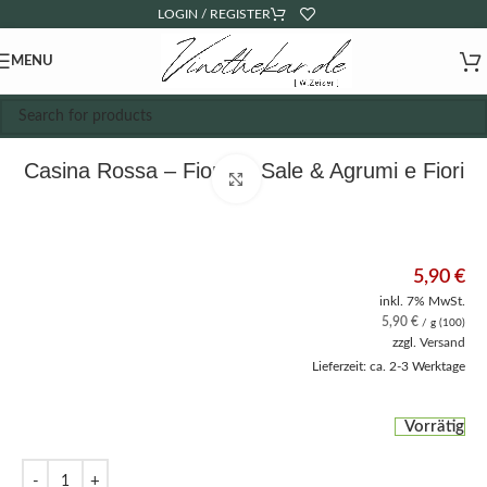
LOGIN / REGISTER
MENU
Casina Rossa – Fiore di Sale & Agrumi e Fiori
Click to enlarge
5,90
€
inkl. 7% MwSt.
5,90
€
/ g (100)
zzgl.
Versand
Lieferzeit: ca. 2-3 Werktage
Vorrätig