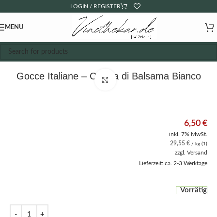
LOGIN / REGISTER
MENU
Gocce Italiane – Crema di Balsama Bianco
Click to enlarge
6,50
€
inkl. 7% MwSt.
29,55
€
/ kg (1)
zzgl.
Versand
Lieferzeit: ca. 2-3 Werktage
Vorrätig