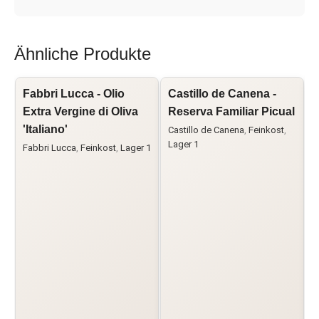
Ähnliche Produkte
Fabbri Lucca - Olio
Castillo de Canena -
O
Extra Vergine di Oliva
Reserva Familiar Picual
V
'Italiano'
Castillo de Canena
,
Feinkost
,
Lager 1
Fabbri Lucca
,
Feinkost
,
Lager 1
F