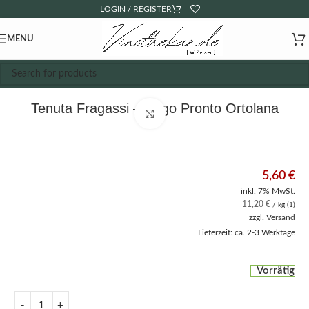
LOGIN / REGISTER
MENU
Tenuta Fragassi – Sugo Pronto Ortolana
Click to enlarge
5,60
€
inkl. 7% MwSt.
11,20
€
/ kg (1)
zzgl.
Versand
Lieferzeit: ca. 2-3 Werktage
Vorrätig