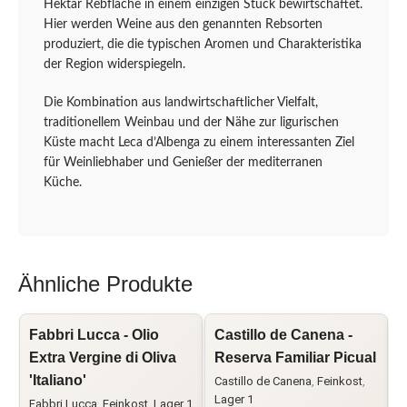
Hektar Rebfläche in einem einzigen Stück bewirtschaftet.
Hier werden Weine aus den genannten Rebsorten
produziert, die die typischen Aromen und Charakteristika
der Region widerspiegeln.
Die Kombination aus landwirtschaftlicher Vielfalt,
traditionellem Weinbau und der Nähe zur ligurischen
Küste macht Leca d’Albenga zu einem interessanten Ziel
für Weinliebhaber und Genießer der mediterranen
Küche.
Ähnliche Produkte
Fabbri Lucca - Olio
Castillo de Canena -
L
Extra Vergine di Oliva
Reserva Familiar Picual
O
'Italiano'
Castillo de Canena
,
Feinkost
,
Lager 1
Fabbri Lucca
,
Feinkost
,
Lager 1
F