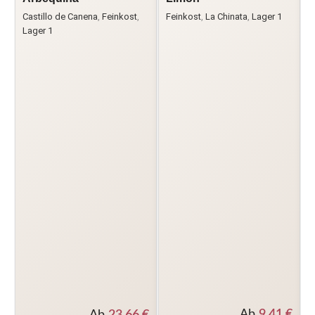
Castillo de Canena
,
Feinkost
,
Feinkost
,
La Chinata
,
Lager 1
F
Lager 1
Ab
9,41
€
Ab
23,66
€