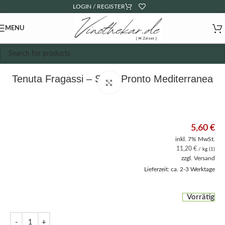
LOGIN / REGISTER
MENU
Tenuta Fragassi – Sugo Pronto Mediterranea
Click to enlarge
5,60
€
inkl. 7% MwSt.
11,20
€
/ kg (1)
zzgl.
Versand
Lieferzeit: ca. 2-3 Werktage
Vorrätig