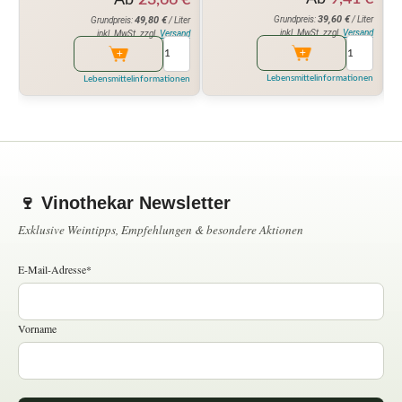
39,60
€
49,80
€
Grundpreis:
/ Liter
Grundpreis:
/ Liter
inkl. MwSt. zzgl.
Versand
inkl. MwSt. zzgl.
Versand
Lebensmittelinformationen
Lebensmittelinformationen
🍷 Vinothekar Newsletter
Exklusive Weintipps, Empfehlungen & besondere Aktionen
E-Mail-Adresse*
Vorname