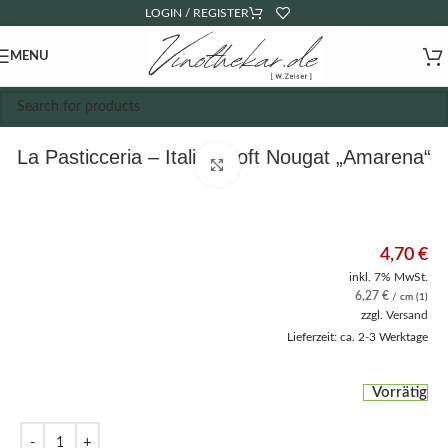
LOGIN / REGISTER
MENU
La Pasticceria – Italian Soft Nougat „Amarena“
Click to enlarge
4,70
€
inkl. 7% MwSt.
6,27
€
/ cm (1)
zzgl.
Versand
Lieferzeit: ca. 2-3 Werktage
Vorrätig