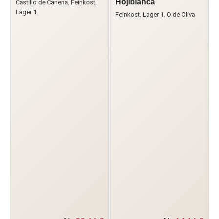
Hojiblanca
Castillo de Canena
,
Feinkost
,
Lager 1
Feinkost
,
Lager 1
,
O de Oliva
F