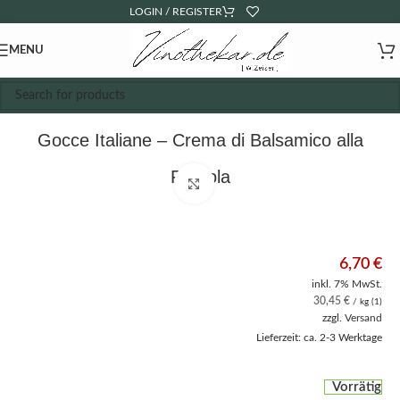
LOGIN / REGISTER
MENU
Gocce Italiane – Crema di Balsamico alla
Fragola
Click to enlarge
6,70
€
inkl. 7% MwSt.
30,45
€
/ kg (1)
zzgl.
Versand
Lieferzeit: ca. 2-3 Werktage
Vorrätig