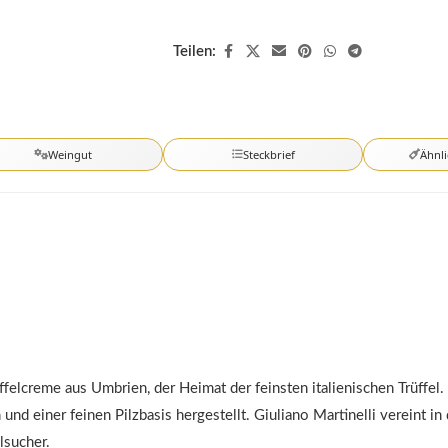
Teilen:
Weingut
Steckbrief
Ähnl
üffelcreme aus Umbrien, der Heimat der feinsten italienischen Trüffel.
nd einer feinen Pilzbasis hergestellt. Giuliano Martinelli vereint i
lsucher.