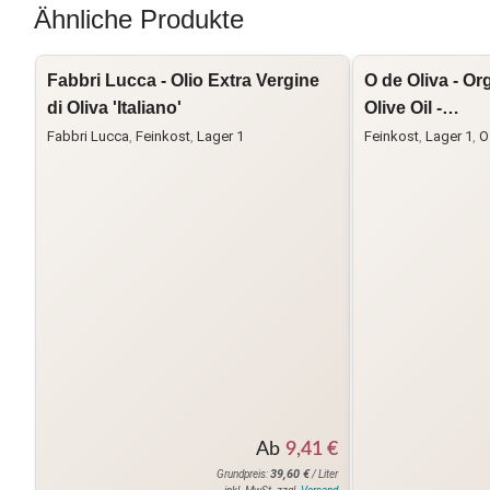
Ähnliche Produkte
Fabbri Lucca - Olio Extra Vergine
O de Oliva - Or
di Oliva 'Italiano'
Olive Oil -…
Fabbri Lucca
,
Feinkost
,
Lager 1
Feinkost
,
Lager 1
,
O
Ab
9,41
€
39,60
€
Grundpreis:
/ Liter