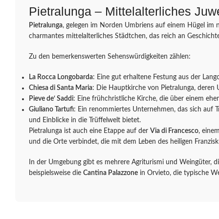
Pietralunga – Mittelalterliches Ju
Pietralunga
, gelegen im Norden Umbriens auf einem Hügel im no
charmantes mittelalterliches Städtchen, das reich an Geschichte
Zu den bemerkenswerten Sehenswürdigkeiten zählen:
La Rocca Longobarda
: Eine gut erhaltene Festung aus der Lang
Chiesa di Santa Maria
: Die Hauptkirche von Pietralunga, deren 
Pieve de‘ Saddi
: Eine frühchristliche Kirche, die über einem eh
Giuliano Tartufi
: Ein renommiertes Unternehmen, das sich auf T
und Einblicke in die Trüffelwelt bietet.
Pietralunga ist auch eine Etappe auf der
Via di Francesco
, einem
und die Orte verbindet, die mit dem Leben des heiligen Franzis
In der Umgebung gibt es mehrere Agriturismi und Weingüter, di
beispielsweise die
Cantina Palazzone
in Orvieto, die typische W