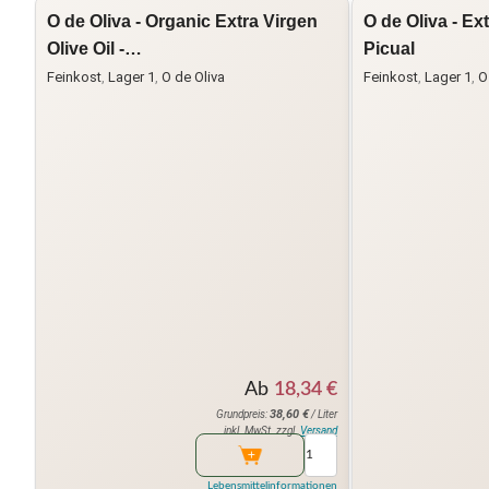
O de Oliva - Organic Extra Virgen
O de Oliva - Ext
Olive Oil -…
Picual
Feinkost
,
Lager 1
,
O de Oliva
Feinkost
,
Lager 1
,
O
Ab
18,34
€
38,60
€
Grundpreis:
/ Liter
inkl. MwSt. zzgl.
Versand
Lebensmittelinformationen