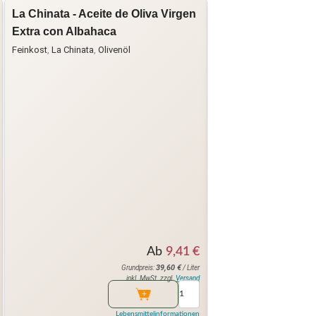
La Chinata - Aceite de Oliva Virgen
Acetaia Bellei - A
Extra con Albahaca
Modena
Feinkost
,
La Chinata
,
Olivenöl
Balsamico / Essige
,
Fei
Ab
9,41
€
39,60
€
Grundpreis:
/ Liter
inkl. MwSt. zzgl.
Versand
Lebensmittelinformationen