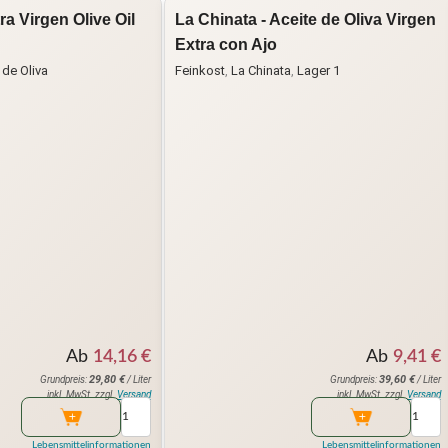
ra Virgen Olive Oil
La Chinata - Aceite de Oliva Virgen
Extra con Ajo
 de Oliva
Feinkost
,
La Chinata
,
Lager 1
Ab
14,16
€
Ab
9,41
€
29,80
€
39,60
€
Grundpreis:
/ Liter
Grundpreis:
/ Liter
inkl. MwSt. zzgl.
Versand
inkl. MwSt. zzgl.
Versand
Lebensmittelinformationen
Lebensmittelinformationen