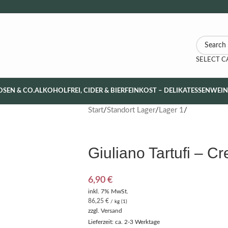
SELECT 
OSEN & CO.
ALKOHOLFREI, CIDER & BIER
FEINKOST – DELIKATESSEN
WEI
Start
Standort Lager
Lager 1
Giuliano Tartufi – C
6,90
€
inkl. 7% MwSt.
86,25
€
/ kg (1)
zzgl.
Versand
Lieferzeit: ca. 2-3 Werktage