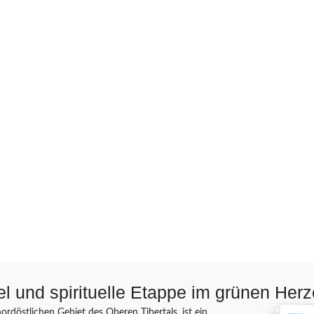
wel und spirituelle Etappe im grünen He
rdöstlichen Gebiet des Oberen Tibertals, ist ein