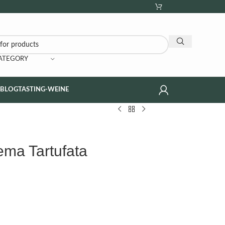
CATEGORY
NBLOG
TASTING-WEINE
rema Tartufata