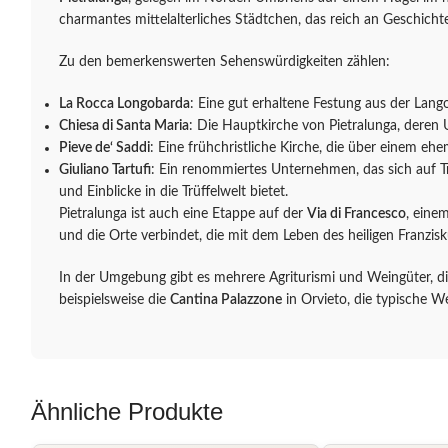
charmantes mittelalterliches Städtchen, das reich an Geschichte
Zu den bemerkenswerten Sehenswürdigkeiten zählen:
La Rocca Longobarda
: Eine gut erhaltene Festung aus der Lang
Chiesa di Santa Maria
: Die Hauptkirche von Pietralunga, deren 
Pieve de‘ Saddi
: Eine frühchristliche Kirche, die über einem eh
Giuliano Tartufi
: Ein renommiertes Unternehmen, das sich auf T
und Einblicke in die Trüffelwelt bietet.
Pietralunga ist auch eine Etappe auf der
Via di Francesco
, einem
und die Orte verbindet, die mit dem Leben des heiligen Franzis
In der Umgebung gibt es mehrere Agriturismi und Weingüter, di
beispielsweise die
Cantina Palazzone
in Orvieto, die typische W
Ähnliche Produkte