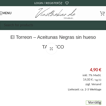
LOGIN / REGISTER
MENU
El Torreon – Aceitunas Negras sin hueso
TABASCO
Click to enlarge
4,90
€
inkl. 7% MwSt.
14,00
€
/ kg (1)
zzgl.
Versand
Lieferzeit: ca. 2-3 Werktage
Vorrätig