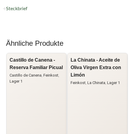
Steckbrief
Ähnliche Produkte
Castillo de Canena -
La Chinata - Aceite de
L
Reserva Familiar Picual
Oliva Virgen Extra con
O
Limón
Castillo de Canena
,
Feinkost
,
Lager 1
Feinkost
,
La Chinata
,
Lager 1
F