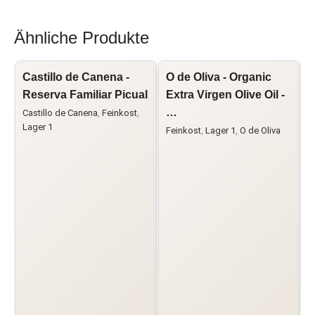
Ähnliche Produkte
Castillo de Canena -
O de Oliva - Organic
O
Reserva Familiar Picual
Extra Virgen Olive Oil -
V
…
Castillo de Canena
,
Feinkost
,
F
Lager 1
Feinkost
,
Lager 1
,
O de Oliva