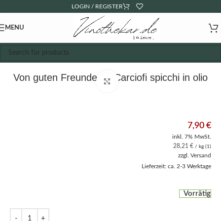
LOGIN / REGISTER
MENU
Von guten Freunden – Carciofi spicchi in olio
Click to enlarge
7,90
€
inkl. 7% MwSt.
28,21
€
/ kg (1)
zzgl.
Versand
Lieferzeit: ca. 2-3 Werktage
Vorrätig