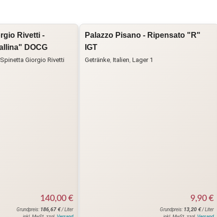
gio Rivetti -
Palazzo Pisano - Ripensato "R"
allina" DOCG
IGT
Spinetta Giorgio Rivetti
Getränke
,
Italien
,
Lager 1
140,00
€
9,90
€
186,67
€
13,20
€
Grundpreis:
/ Liter
Grundpreis:
/ Liter
inkl. MwSt. zzgl.
Versand
inkl. MwSt. zzgl.
Versand