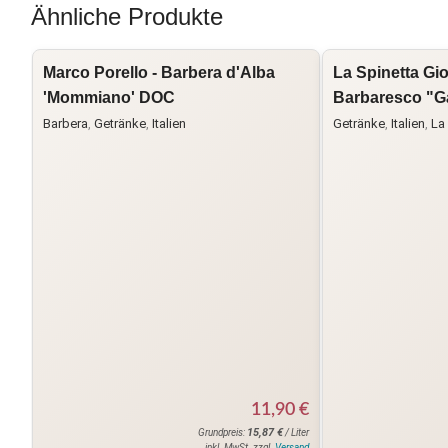
Ähnliche Produkte
Marco Porello - Barbera d'Alba
La Spinetta Gior
'Mommiano' DOC
Barbaresco "G
Barbera
,
Getränke
,
Italien
Getränke
,
Italien
,
La 
11,90
€
15,87
€
Grundpreis:
/ Liter
inkl. MwSt. zzgl.
Versand