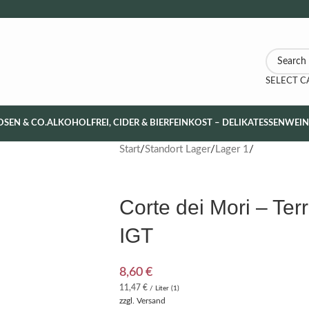
SELECT 
OSEN & CO.
ALKOHOLFREI, CIDER & BIER
FEINKOST – DELIKATESSEN
WEI
Start
Standort Lager
Lager 1
Corte dei Mori – Ter
IGT
8,60
€
11,47
€
/ Liter (1)
zzgl.
Versand