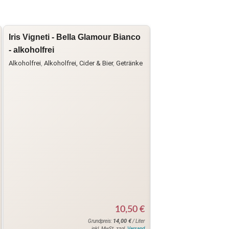
Iris Vigneti - Bella Glamour Bianco
Cantina Valdadige 
- alkoholfrei
Vallagarina IGT
Alkoholfrei
,
Alkoholfrei, Cider & Bier
,
Getränke
Cantina Valdadige
,
Getr
10,50
€
14,00
€
Grundpreis:
/ Liter
inkl. MwSt. zzgl.
Versand