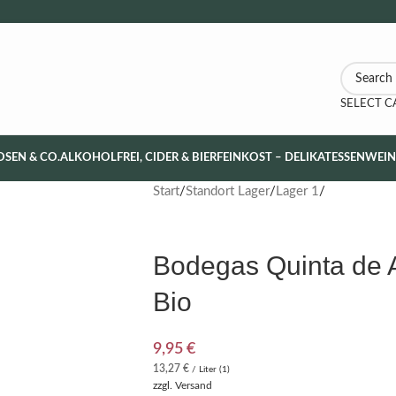
SELECT 
OSEN & CO.
ALKOHOLFREI, CIDER & BIER
FEINKOST – DELIKATESSEN
WEI
Start
Standort Lager
Lager 1
Bodegas Quinta de 
Bio
9,95
€
13,27
€
/ Liter (1)
zzgl.
Versand