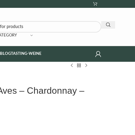
CATEGORY
NBLOG
TASTING-WEINE
Aves – Chardonnay –