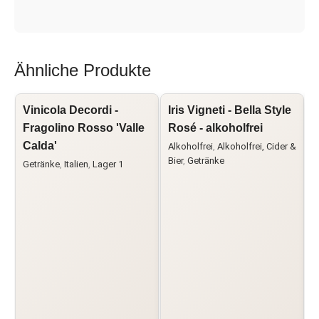
Ähnliche Produkte
Vinicola Decordi -
Iris Vigneti - Bella Style
L
Fragolino Rosso 'Valle
Rosé - alkoholfrei
Calda'
Alkoholfrei
,
Alkoholfrei, Cider &
C
Bier
,
Getränke
Getränke
,
Italien
,
Lager 1