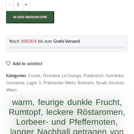
IN DEN WARENKORB
Noch
100,00
€
bis zum
Gratis Versand
.
Add to wishlist
Cuvée
,
Domaine La Grange
,
Frankreich
,
Getränke
,
Kategorien:
Grenache
,
Lager 1
,
Prämierter Wein
,
Rotwein
,
Syrah
,
trocken
,
Wein
warm, feurige dunkle Frucht,
Rumtopf, leckere Röstaromen,
Lorbeer- und Pfeffernoten,
langer Nachhall getragen von