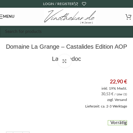
LOGIN / REGISTER
MENU
Domaine La Grange – Castalides Edition AOP
Languedoc
Click to enlarge
22,90
€
inkl. 19% MwSt.
30,53
€
/ Liter (1)
zzgl.
Versand
Lieferzeit: ca. 2-3 Werktage
Vorrätig