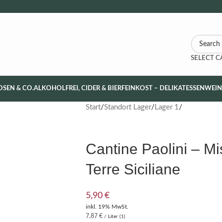
SELECT 
OSEN & CO.
ALKOHOLFREI, CIDER & BIER
FEINKOST – DELIKATESSEN
WEI
Start
Standort Lager
Lager 1
Cantine Paolini – Mi
Terre Siciliane
5,90
€
inkl. 19% MwSt.
7,87
€
/ Liter (1)