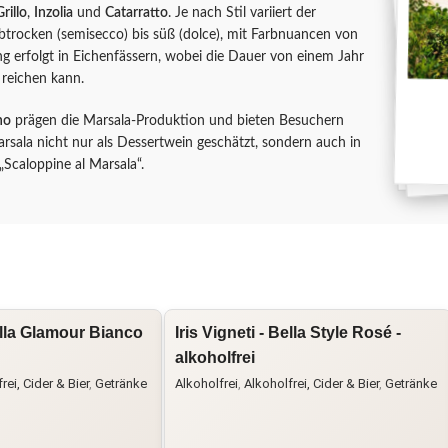
Grillo
,
Inzolia
und
Catarratto
. Je nach Stil variiert der
btrocken (semisecco) bis süß (dolce), mit Farbnuancen von
ng erfolgt in Eichenfässern, wobei die Dauer von einem Jahr
 reichen kann.
no
prägen die Marsala-Produktion und bieten Besuchern
arsala nicht nur als Dessertwein geschätzt, sondern auch in
Scaloppine al Marsala“.
Bella Glamour Bianco
Iris Vigneti - Bella Style Rosé -
alkoholfrei
rei, Cider & Bier
,
Getränke
Alkoholfrei
,
Alkoholfrei, Cider & Bier
,
Getränke