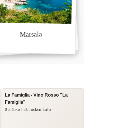
Marsala
La Famiglia - Vino Rosso "La
Fattoria di Bascian
Famiglia"
Rufina Basciano 
Getränke
,
halbtrocken
,
Italien
Fattoria di Basciano
,
Get