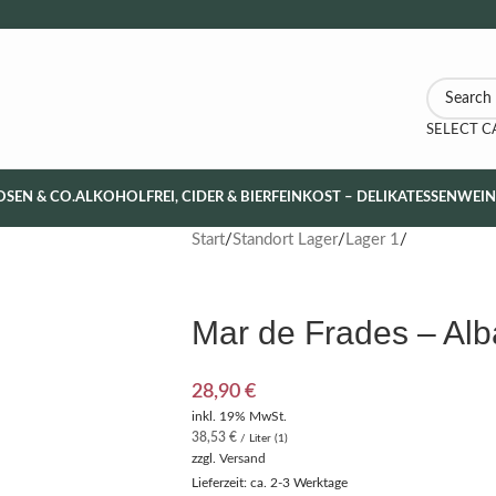
SELECT 
OSEN & CO.
ALKOHOLFREI, CIDER & BIER
FEINKOST – DELIKATESSEN
WEI
Start
Standort Lager
Lager 1
Mar de Frades – Alb
28,90
€
inkl. 19% MwSt.
38,53
€
/ Liter (1)
zzgl.
Versand
Lieferzeit: ca. 2-3 Werktage