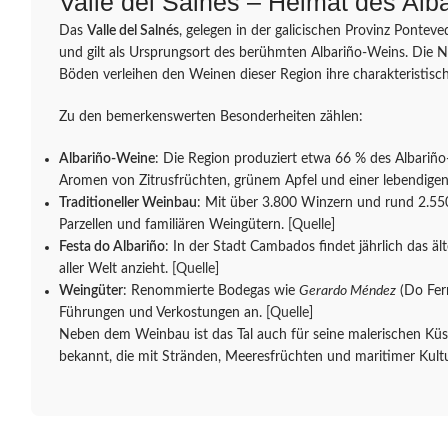
Valle del Salnés – Heimat des Alb
Das
Valle del Salnés
, gelegen in der galicischen Provinz Ponteve
und gilt als Ursprungsort des berühmten Albariño-Weins. Die N
Böden verleihen den Weinen dieser Region ihre charakteristisch
Zu den bemerkenswerten Besonderheiten zählen:
Albariño-Weine
: Die Region produziert etwa 66 % des Albariño
Aromen von Zitrusfrüchten, grünem Apfel und einer lebendige
Traditioneller Weinbau
: Mit über 3.800 Winzern und rund 2.550
Parzellen und familiären Weingütern.
[Quelle]
Festa do Albariño
: In der Stadt Cambados findet jährlich das äl
aller Welt anzieht.
[Quelle]
Weingüter
: Renommierte Bodegas wie
Gerardo Méndez
(Do Ferr
Führungen und Verkostungen an.
[Quelle]
Neben dem Weinbau ist das Tal auch für seine malerischen Küs
bekannt, die mit Stränden, Meeresfrüchten und maritimer Kultu