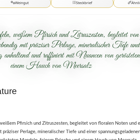
Weingut
Steckbrief
Ähnl
, weißem Pfirsich und Zitruszesten, begleitet von 
bendig mit präziser Perlage, mineralischer Tiefe un
 anhaltend und raffiniert mit Nuancen von geröste
einem Hauch von Meersalz
ature
eißem Pfirsich und Zitruszesten, begleitet von floralen Noten und 
präziser Perlage, mineralischer Tiefe und einer spannungsgeladenen 