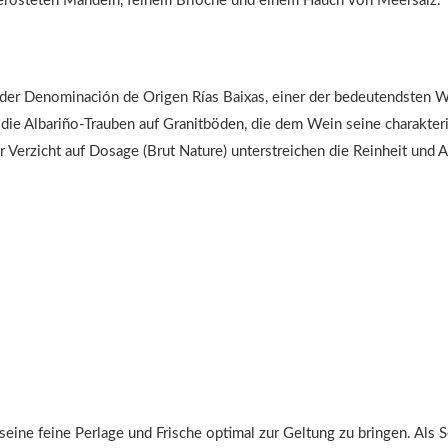
 gerösteten Mandeln, feinem Brioche und einem Hauch von Meersalz.
in der Denominación de Origen Rías Baixas, einer der bedeutendsten
 die Albariño-Trauben auf Granitböden, die dem Wein seine charakteri
erzicht auf Dosage (Brut Nature) unterstreichen die Reinheit und Au
seine feine Perlage und Frische optimal zur Geltung zu bringen. Als 