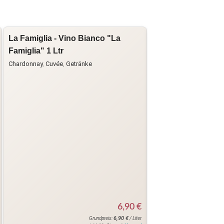
La Famiglia - Vino Bianco "La
La Famiglia - Vino
Famiglia" 1 Ltr
Famiglia"
Chardonnay
,
Cuvée
,
Getränke
Chardonnay
,
Cuvée
,
Getr
6,90
€
6,90
€
Grundpreis:
/ Liter