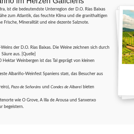
ariño im Herzen Galiciens
dra, ist die bedeutendste Unterregion der D.O. Rías Baixas
ähe zum Atlantik, das feuchte Klima und die granithaltigen
e Frische, Mineralität und eine dezente Salznote.
-Weins der D.O. Rías Baixas. Die Weine zeichnen sich durch
n Säure aus.
[Quelle]
 Hektar Weinbergen ist das Tal geprägt von kleinen
teste Albariño-Weinfest Spaniens statt, das Besucher aus
eiro),
Pazo de Señoráns
und
Condes de Albarei
bieten
tenorte wie O Grove, A Illa de Arousa und Sanxenxo
r begeistern.