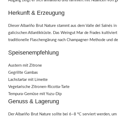
Abgang zeigt er sich anhaltend und raffiniert mit Nuancen von
Herkunft & Erzeugung
Dieser Albariño Brut Nature stammt aus dem Valle del Salnés 
galicischen Atlantikküste. Das Weingut Mar de Frades kultiviert
traditionelle Flaschengärung nach Champagner-Methode und der V
Speisenempfehlung
Austern mit Zitrone
Gegrillte Gambas
Lachstartar mit Limette
Vegetarische Zitronen-Ricotta-Tarte
Tempura-Gemüse mit Yuzu-Dip
Genuss & Lagerung
Der Albariño Brut Nature sollte bei 6–8 °C serviert werden, um 