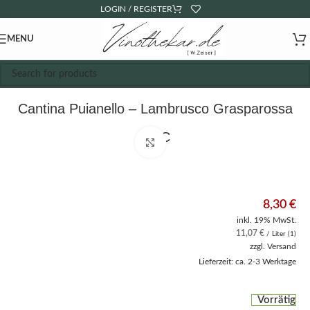
LOGIN / REGISTER
MENU
Cantina Puianello – Lambrusco Grasparossa
DOC
Click to enlarge
8,30
€
inkl. 19% MwSt.
11,07
€
/ Liter (1)
zzgl.
Versand
Lieferzeit: ca. 2-3 Werktage
Vorrätig