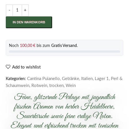
IN DEN WARENKORB
Noch
100,00
€
bis zum
Gratis Versand
.
Add to wishlist
Cantina Puianello
,
Getränke
,
Italien
,
Lager 1
,
Perl &
Kategorien:
Schaumwein
,
Rotwein
,
trocken
,
Wein
Feine, glitzernde Perlage mit jugendlich
frischen Aromen von herber Heidelbeere,
Sauerkirsche sowie feine erdige Noten.
Elegant und erfrischend trocken mit tonischen