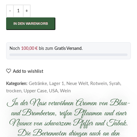
IN DEN WARENKORB
Noch
100,00
€
bis zum
Gratis Versand
.
Add to wishlist
Getränke
,
Lager 1
,
Neue Welt
,
Rotwein
,
Syrah
,
Kategorien:
trocken
,
Upper Case
,
USA
,
Wein
In der Nase verwöhnen Aromen von Blau-
und Brombeeren, reifen Pflaumen und einer
Nuance von schwarzem Pfeffer und Tabak.
Die Beerennoten dringen auch an den