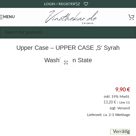
LOGIN / REGISTER
MENU
Upper Case – UPPER CASE ‚S‘ Syrah
Washington State
Click to enlarge
9,90
€
inkl. 19% MwSt.
13,20
€
/ Liter (1)
zzgl.
Versand
Lieferzeit: ca. 2-3 Werktage
Vorrätig