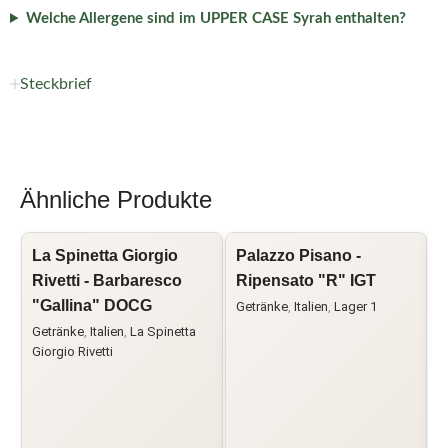
Welche Allergene sind im UPPER CASE Syrah enthalten?
Steckbrief
Ähnliche Produkte
La Spinetta Giorgio
Palazzo Pisano -
I
Rivetti - Barbaresco
Ripensato "R" IGT
"Gallina" DOCG
a
Getränke
,
Italien
,
Lager 1
Getränke
,
Italien
,
La Spinetta
A
Giorgio Rivetti
B