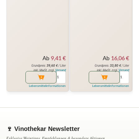
Ab
9,41
€
Ab
16,06
€
39,60
€
33,80
€
Grundpreis:
/ Liter
Grundpreis:
/ Liter
inkl. MwSt. zzgl.
Versand
inkl. MwSt. zzgl.
Versand
Lebensmittelinformationen
Lebensmittelinformationen
🍷 Vinothekar Newsletter
Exklusive Weintipps, Empfehlungen & besondere Aktionen