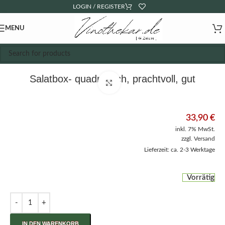
LOGIN / REGISTER
MENU
Salatbox- quadratisch, prachtvoll, gut
Click to enlarge
33,90
€
inkl. 7% MwSt.
zzgl.
Versand
Lieferzeit: ca. 2-3 Werktage
Vorrätig
IN DEN WARENKORB