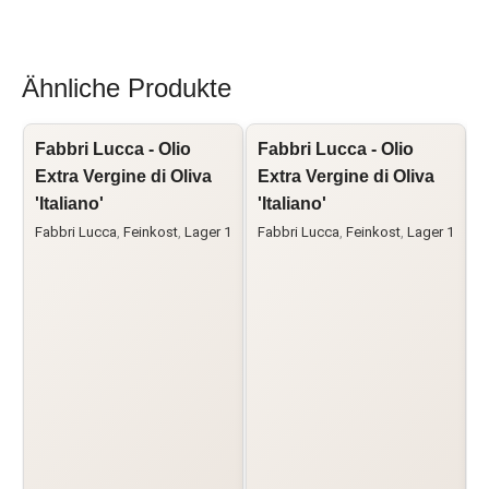
Ähnliche Produkte
Fabbri Lucca - Olio
Fabbri Lucca - Olio
O
Extra Vergine di Oliva
Extra Vergine di Oliva
E
'Italiano'
'Italiano'
Fabbri Lucca
,
Feinkost
,
Lager 1
Fabbri Lucca
,
Feinkost
,
Lager 1
F