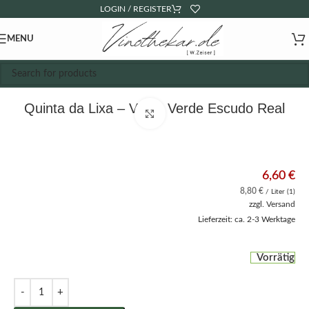
LOGIN / REGISTER
MENU
Quinta da Lixa – Vinho Verde Escudo Real
Click to enlarge
6,60
€
8,80
€
/ Liter (1)
zzgl.
Versand
Lieferzeit: ca. 2-3 Werktage
Vorrätig