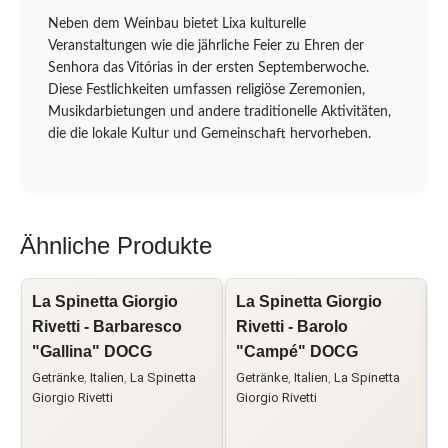
Neben dem Weinbau bietet Lixa kulturelle
Veranstaltungen wie die jährliche Feier zu Ehren der
Senhora das Vitórias in der ersten Septemberwoche.
Diese Festlichkeiten umfassen religiöse Zeremonien,
Musikdarbietungen und andere traditionelle Aktivitäten,
die die lokale Kultur und Gemeinschaft hervorheben.
Ähnliche Produkte
La Spinetta Giorgio
La Spinetta Giorgio
I
Rivetti - Barbaresco
Rivetti - Barolo
"Gallina" DOCG
"Campé" DOCG
a
Getränke
,
Italien
,
La Spinetta
Getränke
,
Italien
,
La Spinetta
A
Giorgio Rivetti
Giorgio Rivetti
B