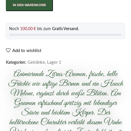
IN DEN WARENKORB
Noch
100,00
€
bis zum
Gratis Versand
.
Add to wishlist
Getränke
,
Lager 1
Kategorien:
Animierende Zitrus-Aromen, frische, helle
Früchte wie saftige Birnen und ein Hauch
Melone, ergänzt durch weiße Blüten. Am
Gaumen erfrischend spritzig mit lebendiger
Säure und leichtem Körper. Der
halbtrockene Charakter verleiht diesem Vinho