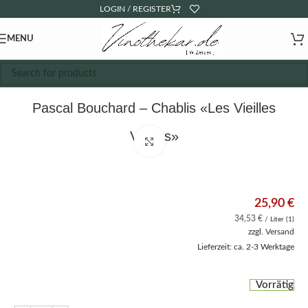
LOGIN / REGISTER
MENU
Pascal Bouchard – Chablis «Les Vieilles
Vignes»
Click to enlarge
25,90
€
34,53
€
/ Liter (1)
zzgl.
Versand
Lieferzeit: ca. 2-3 Werktage
Vorrätig