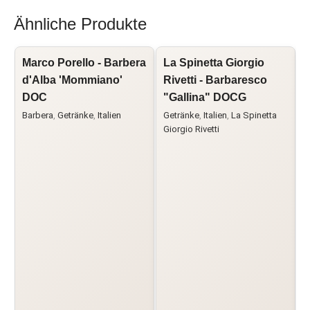
Ähnliche Produkte
Marco Porello - Barbera
La Spinetta Giorgio
L
d'Alba 'Mommiano'
Rivetti - Barbaresco
DOC
"Gallina" DOCG
L
Barbera
,
Getränke
,
Italien
Getränke
,
Italien
,
La Spinetta
G
Giorgio Rivetti