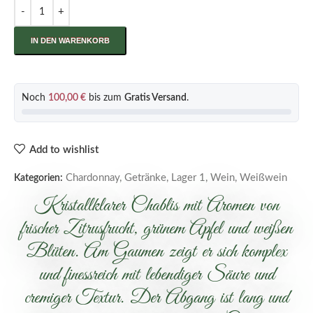
IN DEN WARENKORB
Noch
100,00
€
bis zum
Gratis Versand
.
Add to wishlist
Chardonnay
,
Getränke
,
Lager 1
,
Wein
,
Weißwein
Kategorien:
Kristallklarer Chablis mit Aromen von
frischer Zitrusfrucht, grünem Apfel und weißen
Blüten. Am Gaumen zeigt er sich komplex
und finessreich mit lebendiger Säure und
cremiger Textur. Der Abgang ist lang und