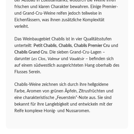
der Ausbau in Edelstahltanks, wodurch die Weine ihren
frischen und klaren Charakter bewahren. Einige Premier-
und Grand-Cru-Weine reifen jedoch teilweise in
Eichenfässern, was ihnen zusätzliche Komplexität
verleiht.
Das Weinbaugebiet Chablis ist in vier Qualitätsstufen
unterteilt:
Petit Chablis
,
Chablis
,
Chablis Premier Cru
und
Chablis Grand Cru
. Die sieben Grand-Cru-Lagen –
darunter
Les Clos
,
Valmur
und
Vaudésir
– befinden sich
auf einem südwestlich ausgerichteten Hang oberhalb des
Flusses Serein.
Chablis-Weine zeichnen sich durch ihre hellgoldene
Farbe, Aromen von grünen Äpfeln, Zitrusfrüchten und
eine charakteristische „Feuerstein“-Note aus. Sie sind
bekannt für ihre Langlebigkeit und entwickeln mit der
Reife komplexe Honig- und Nussaromen.